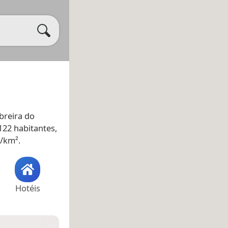
breira do
122 habitantes,
./km².
Hotéis