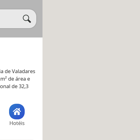
a de Valadares
km² de área e
onal de 32,3
Hotéis