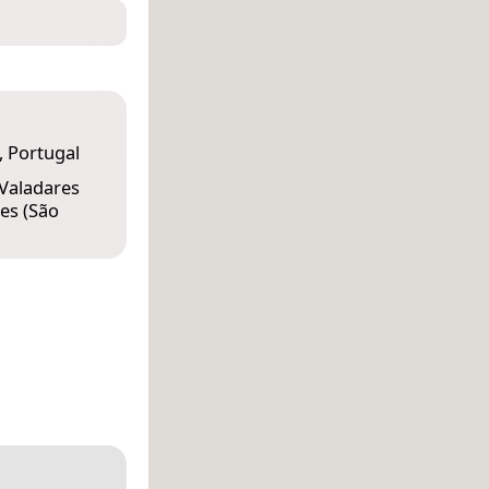
, Portugal
Valadares
es (São