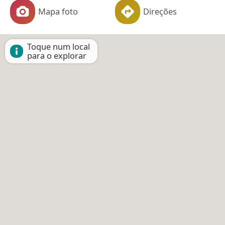
Mapa foto
Direções
Toque num local
para o explorar