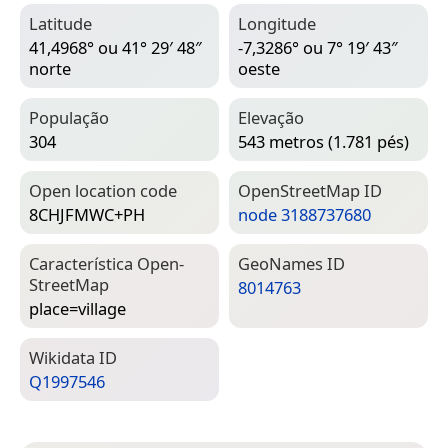
Latitude
Longitude
41,4968° ou 41° 29′ 48″
-7,3286° ou 7° 19′ 43″
norte
oeste
População
Elevação
304
543 metros (1.781 pés)
Open location code
Open­Street­Map ID
8CHJFMWC+PH
node 3188737680
Característica Open­
Geo­Names ID
Street­Map
8014763
place=­village
Wiki­data ID
Q1997546