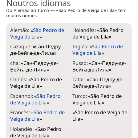
Noutros idiomas
Do Alemão ao Turco — «São Pedro de Veiga de Lila» tem
muitos nomes.
Alemão:
«
São Pedro de
Holandês:
«
São Pedro
Veiga de Lila
»
de Veiga de Lila
»
Cazaque:
«
Сан-Педру-
Inglês:
«
São Pedro de
де-Вейга-де-Лила
»
Veiga de Lila
»
cha:
«
Сан-Педру-де-
Russo:
«
Сан-Педру-де-
Вейга-де-Лила
»
Вейга-де-Лила
»
Chinês:
«
São Pedro de
Tatar:
«
Сан-Педру-де-
Veiga de Lila
»
Вейга-де-Лила
»
Espanhol:
«
São Pedro
Turco:
«
São Pedro de
de Veiga de Lila
»
Veiga de Lila
»
Francês:
«
São Pedro de
«
São Pedro de Veiga de
Veiga de Lila
»
Lila
»
Holandês:
«
Sao Pedro
de Veiga de Lila
»