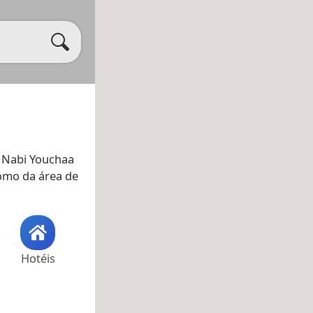
n Nabi Youchaa
como da área de
Hotéis