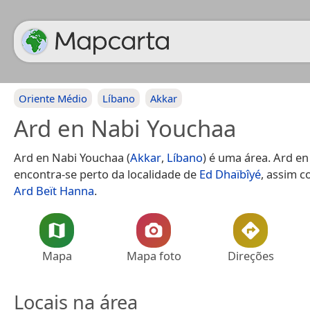
Oriente Médio
Líbano
Akkar
Ard en Nabi Youchaa
Ard en Nabi Youchaa (
Akkar
,
Líbano
) é uma área. Ard e
encontra-se perto da localidade de
Ed Dhaïbîyé
, assim 
Ard Beït Hanna
.
Mapa
Mapa foto
Direções
Locais na área