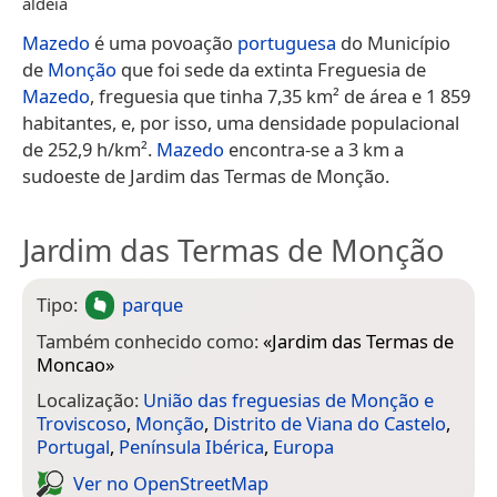
aldeia
Mazedo
é uma povoação
portuguesa
do Município
de
Monção
que foi sede da extinta Freguesia de
Mazedo
, freguesia que tinha 7,35 km² de área e 1 859
habitantes, e, por isso, uma densidade populacional
de 252,9 h/km².
Mazedo
encontra-se a 3 km a
sudoeste de Jardim das Termas de Monção.
Jardim das Termas de Monção
Tipo:
parque
Também conhecido como:
«
Jardim das Termas de
Moncao
»
Localização:
União das freguesias de Monção e
Troviscoso
,
Monção
,
Distrito de Viana do Castelo
,
Portugal
,
Península Ibérica
,
Europa
Ver no Open­Street­Map