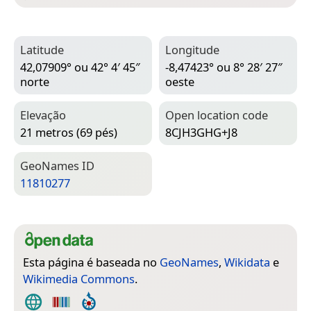
Latitude
Longitude
42,07909° ou 42° 4′ 45″
-8,47423° ou 8° 28′ 27″
norte
oeste
Elevação
Open location code
21 metros (69 pés)
8CJH3GHG+J8
Geo­Names ID
11810277
Esta página é baseada no
GeoNames
,
Wikidata
e
Wikimedia Commons
.