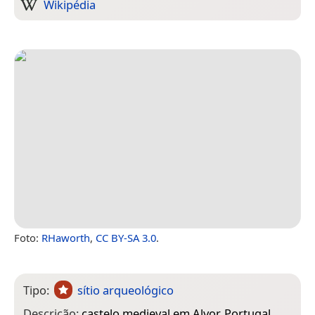
Wikipédia
Foto:
RHaworth
,
CC BY-SA 3.0
.
Tipo:
sítio arqueológico
Descrição:
castelo medieval em Alvor, Portugal