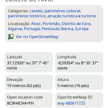
Categorias:
castelo
,
património cultural
,
património histórico
,
atração turística
e
turismo
Localização:
Alvor
,
Portimão
,
Distrito de Faro
,
Algarve
,
Portugal
,
Península Ibérica
,
Europa
Ver no Open­Street­Map
Latitude
Longitude
37,12926° ou 37° 7′ 45″
-8,59354° ou 8° 35′ 37″
norte
oeste
Elevação
Altura
19 metros (62 pés)
5 metros (16 pés)
Open location code
Open­Street­Map ID
8C9H4CH4+PH
way 480611725