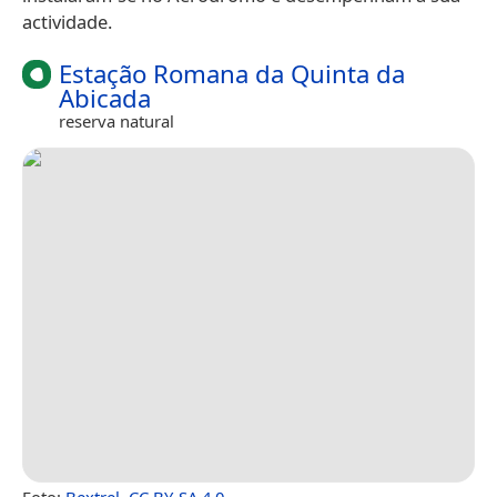
actividade.
Estação Romana da Quinta da
Abicada
reserva natural
Foto:
Bextrel
,
CC BY-SA 4.0
.