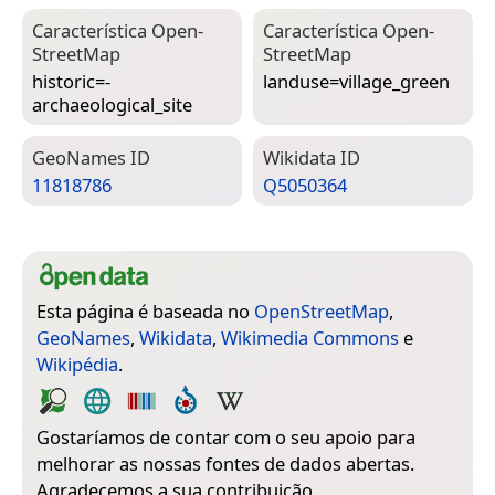
Característica Open­
Característica Open­
Street­Map
Street­Map
historic=­
landuse=­village_green
archaeological_site
Geo­Names ID
Wiki­data ID
11818786
Q5050364
Esta página é baseada no
OpenStreetMap
,
GeoNames
,
Wikidata
,
Wikimedia Commons
e
Wikipédia
.
Gostaríamos de contar com o seu apoio para
melhorar as nossas fontes de dados abertas.
Agradecemos a sua contribuição.