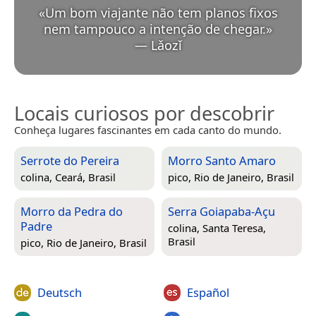
«
Um bom viajante não tem planos fixos
nem tampouco a intenção de chegar.
»
—
Lǎozǐ
Locais curiosos por descobrir
Conheça lugares fascinantes em cada canto do mundo.
Serrote do Pereira
Morro Santo Amaro
colina,
Ceará, Brasil
pico,
Rio de Janeiro, Brasil
Morro da Pedra do
Serra Goiapaba-Açu
Padre
colina,
Santa Teresa,
Brasil
pico,
Rio de Janeiro, Brasil
Deutsch
Español