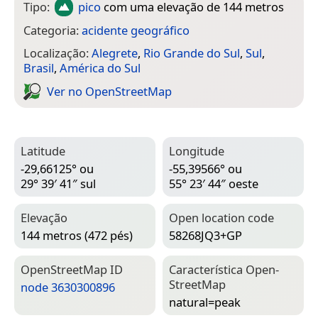
Tipo:
pico
com uma elevação de 144 metros
Categoria:
acidente geográfico
Localização:
Alegrete
,
Rio Grande do Sul
,
Sul
,
Brasil
,
América do Sul
Ver no Open­Street­Map
Latitude
Longitude
-29,66125° ou
-55,39566° ou
29° 39′ 41″ sul
55° 23′ 44″ oeste
Elevação
Open location code
144 metros (472 pés)
58268JQ3+GP
Open­Street­Map ID
Característica Open­
Street­Map
node 3630300896
natural=­peak