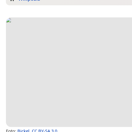
Foto:
Bickel
,
CC BY-SA 3.0
.