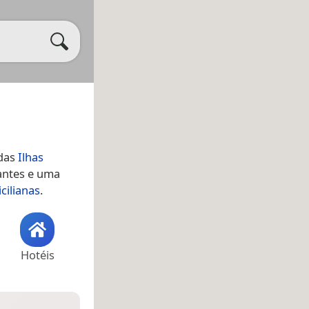
 das
Ilhas
antes e uma
icilianas
.
Hotéis