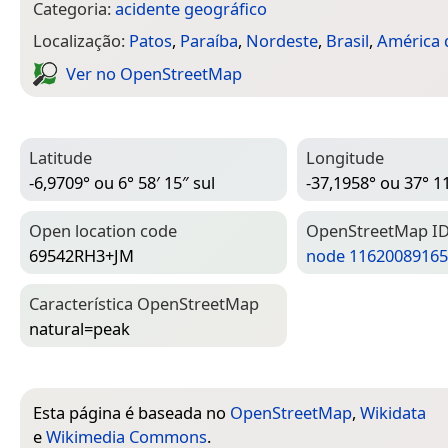
Categoria:
acidente geográfico
Localização:
Patos
,
Paraíba
,
Nordeste
,
Brasil
,
América 
Ver no Open­Street­Map
Latitude
Longitude
-6,9709° ou 6° 58′ 15″ sul
-37,1958° ou 37° 11
Open location code
Open­Street­Map I
69542RH3+JM
node 11620089165
Característica Open­Street­Map
natural=­peak
Esta página é baseada no
OpenStreetMap
,
Wikidata
e
Wikimedia Commons
.