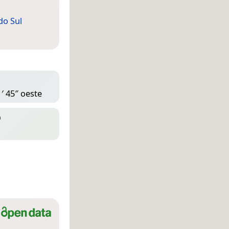
do Sul
′ 45″ oeste
D