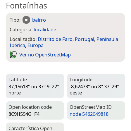
Fontaínhas
Tipo:
bairro
Categoria:
localidade
Localização:
Distrito de Faro
,
Portugal
,
Península
Ibérica
,
Europa
Ver no Open­Street­Map
Latitude
Longitude
37,15618° ou 37° 9′ 22″
-8,62473° ou 8° 37′ 29″
norte
oeste
Open location code
Open­Street­Map ID
8C9H594G+F4
node 5462049818
Característica Open­