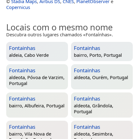
©
Stadia Maps
,
Airbus DS
,
CNES
,
PlanetObserver
e
Copernicus
Locais com o mesmo nome
Descubra outros lugares chamados «Fontaínhas».
Fontainhas
Fontainhas
aldeia,
Cabo Verde
bairro,
Porto, Portugal
Fontainhas
Fontainhas
aldeota,
Póvoa de Varzim,
aldeota,
Ourém, Portugal
Portugal
Fontainhas
Fontaínhas
bairro,
Albufeira, Portugal
aldeota,
Grândola,
Portugal
Fontainhas
Fontainhas
bairro,
Vila Nova de
aldeota,
Sesimbra,