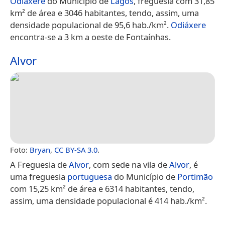
Odiáxere
do Município de
Lagos
, freguesia com 31,85
km² de área e 3046 habitantes, tendo, assim, uma
densidade populacional de 95,6 hab./km².
Odiáxere
encontra-se a 3 km a oeste de Fontaínhas.
Alvor
Foto:
Bryan
,
CC BY-SA 3.0
.
A Freguesia de
Alvor
, com sede na vila de
Alvor
, é
uma freguesia
portuguesa
do Município de
Portimão
com 15,25 km² de área e 6314 habitantes, tendo,
assim, uma densidade populacional é 414 hab./km².