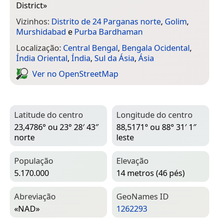
District
»
Vizinhos:
Distrito de 24 Parganas norte
,
Golim
,
Murshidabad
e
Purba Bardhaman
Localização:
Central Bengal
,
Bengala Ocidental
,
Índia Oriental
,
Índia
,
Sul da Ásia
,
Ásia
Ver no Open­Street­Map
Latitude do centro
Longitude do centro
23,4786° ou 23° 28′ 43″
88,5171° ou 88° 31′ 1″
norte
leste
População
Elevação
5.170.000
14 metros (46 pés)
Abreviação
Geo­Names ID
«NAD»
1262293