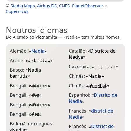
©
Stadia Maps
,
Airbus DS
,
CNES
,
PlanetObserver
e
Copernicus
Noutros idiomas
Do Alemão ao Vietnamita — «Nadia» tem muitos nomes.
Alemão:
«
Nadia
»
Catalão:
«
Districte de
H
Nadya
»
Árabe:
«
منطقة نادية
»
H
Caxemira:
«
ندیا ضِلہٕ
»
Basco:
«
Nadia
I
barrutia
»
Chinês:
«
Nadia
»
I
Bengali:
«
নদিয়া জেলা
»
Chinês:
«
纳迪亚县
»
I
Bengali:
«
নদিয়া
»
Espanhol:
«
Distrito de
N
Nadia
»
Bengali:
«
নদীয়া জেলা
»
I
Francês:
«
district de
N
Bengali:
«
নদীয়া
»
Nadia
»
J
Bokmål norueguês:
Francês:
«
District de
«
Nadia
»