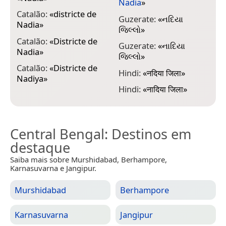
Nadia
»
J
Catalão:
«
districte de
Guzerate:
«
નદિયા
Nadia
»
જિલ્લો
»
J
Catalão:
«
Districte de
Guzerate:
«
નાદિયા
Nadia
»
જિલ્લો
»
M
Catalão:
«
Districte de
Hindi:
«
नदिया जिला
»
d
Nadiya
»
Hindi:
«
नादिया जिला
»
Central Bengal
: Destinos em
destaque
Saiba mais sobre Murshidabad, Berhampore,
Karnasuvarna e Jangipur.
Murshidabad
Berhampore
Karnasuvarna
Jangipur