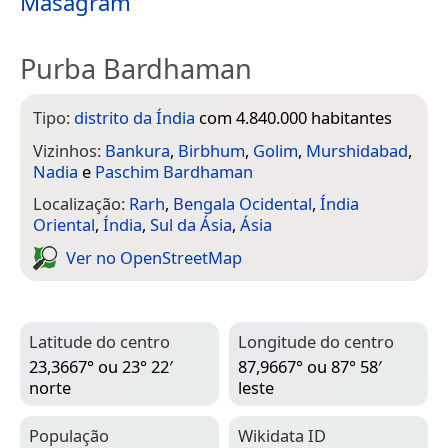
Masagram
Purba Bardhaman
Tipo:
distrito da Índia
com 4.840.000 habitantes
Vizinhos:
Bankura
,
Birbhum
,
Golim
,
Murshidabad
,
Nadia
e
Paschim Bardhaman
Localização:
Rarh
,
Bengala Ocidental
,
Índia
Oriental
,
Índia
,
Sul da Ásia
,
Ásia
Ver no Open­Street­Map
Latitude do centro
Longitude do centro
23,3667° ou 23° 22′
87,9667° ou 87° 58′
norte
leste
População
Wiki­data ID