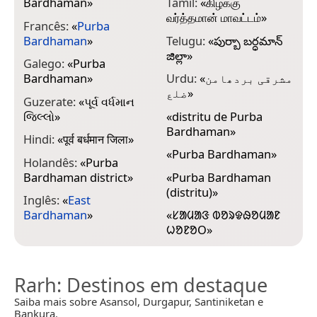
Bardhaman
»
Tâmil:
«
கிழக்கு
வர்த்தமான் மாவட்டம்
»
Francês:
«
Purba
Bardhaman
»
Telugu:
«
పుర్బా బర్ధమాన్
జిల్లా
»
Galego:
«
Purba
Bardhaman
»
Urdu:
«
مشرقی بردھامن
ضلع
»
Guzerate:
«
પૂર્વ વર્ધમાન
જિલ્લો
»
«
distritu de Purba
Bardhaman
»
Hindi:
«
पूर्व बर्धमान जिला
»
«
Purba Bardhaman
»
Holandês:
«
Purba
Bardhaman district
»
«
Purba Bardhaman
(distritu)
»
Inglês:
«
East
Bardhaman
»
«
ᱥᱟᱢᱟᱝ ᱵᱚᱨᱫᱷᱚᱢᱟᱱ
ᱦᱚᱱᱚᱛ
»
Rarh
: Destinos em destaque
Saiba mais sobre Asansol, Durgapur, Santiniketan e
Bankura.