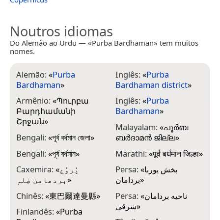
Noutros idiomas
Do Alemão ao Urdu — «Purba Bardhaman» tem muitos
nomes.
Alemão:
«
Purba
Inglês:
«
Purba
Bardhaman
»
Bardhaman district
»
Armênio:
«
Պուրբա
Inglês:
«
Purba
Բարդհամանի
Bardhaman
»
Շրջան
»
Malayalam:
«
പൂർബ
Bengali:
«
পূর্ব বর্ধমান জেলা
»
ബർദാമൻ ജില്ല
»
Bengali:
«
পূর্ব বর্ধমান
»
Marathi:
«
पूर्व बर्धमान जिल्हा
»
Caxemira:
«
پُروٗع
Persa:
«
بخش پوربا
بردھامن ضِلہٕ
»
بردامان
»
Chinês:
«
東巴爾達曼縣
»
Persa:
«
ناحیه بردامان
شرقی
»
Finlandês:
«
Purba