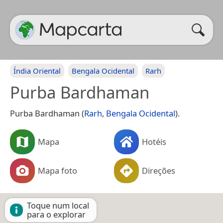
Índia Oriental
Bengala Ocidental
Rarh
Purba Bardhaman
Purba Bardhaman (
Rarh
,
Bengala Ocidental
).
Mapa
Hotéis
Mapa foto
Direções
Toque num local
para o explorar