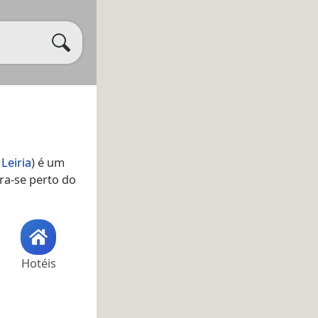
 Leiria
) é um
ra-se perto do
Hotéis