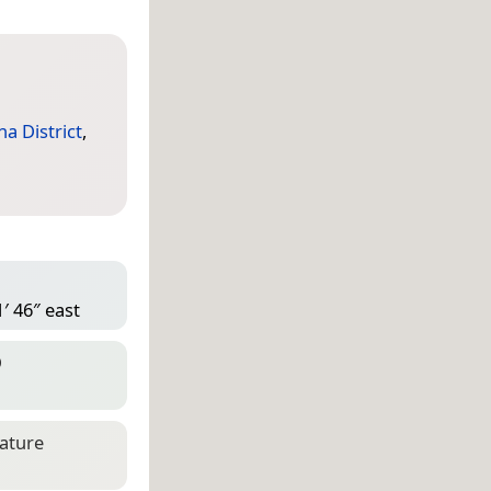
a District
,
′ 46″ east
D
eature