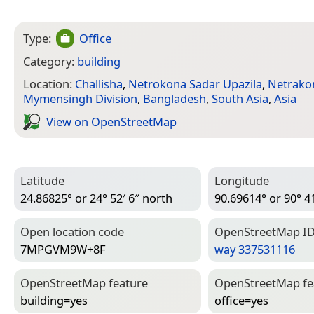
Type:
Office
Category:
building
Location:
Challisha
,
Netrokona Sadar Upazila
,
Netrakon
Mymensingh Division
,
Bangladesh
,
South Asia
,
Asia
View on Open­Street­Map
Latitude
Longitude
24.86825° or 24° 52′ 6″ north
90.69614° or 90° 41
Open location code
Open­Street­Map I
7MPGVM9W+8F
way 337531116
Open­Street­Map feature
Open­Street­Map f
building=­yes
office=­yes