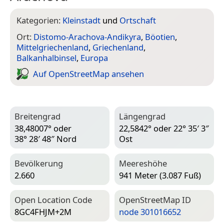
Kategorien:
Kleinstadt
und
Ortschaft
Ort:
Distomo-Arachova-Andikyra
,
Böotien
,
Mittelgriechenland
,
Griechenland
,
Balkanhalbinsel
,
Europa
Auf Open­Street­Map ansehen
Breitengrad
Längengrad
38,48007° oder
22,5842° oder 22° 35′ 3″
38° 28′ 48″ Nord
Ost
Bevölkerung
Meereshöhe
2.660
941 Meter (3.087 Fuß)
Open Location Code
Open­Street­Map ID
8GC4FHJM+2M
node 301016652