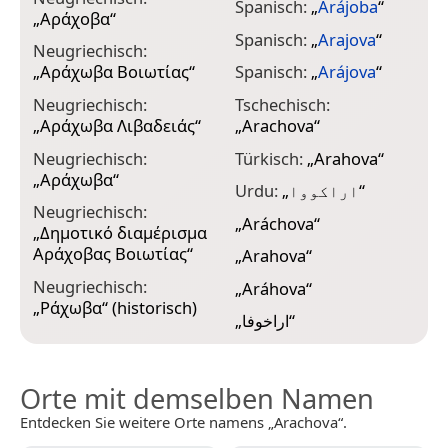
Spanisch:
„
Arájoba
“
„
Αράχοβα
“
Spanisch:
„
Arajova
“
Neugriechisch:
„
Αράχωβα Βοιωτίας
“
Spanisch:
„
Arájova
“
Neugriechisch:
Tschechisch:
„
Αράχωβα Λιβαδειάς
“
„
Arachova
“
Neugriechisch:
Türkisch:
„
Arahova
“
„
Αράχωβα
“
Urdu:
„
اراکووا
“
Neugriechisch:
„
Aráchova
“
„
Δημοτικό διαμέρισμα
Αράχοβας Βοιωτίας
“
„
Arahova
“
Neugriechisch:
„
Aráhova
“
„
Ράχωβα
“ (historisch)
„
اراخوفا
“
Orte mit demselben Namen
Entdecken Sie weitere Orte namens „Arachova“.