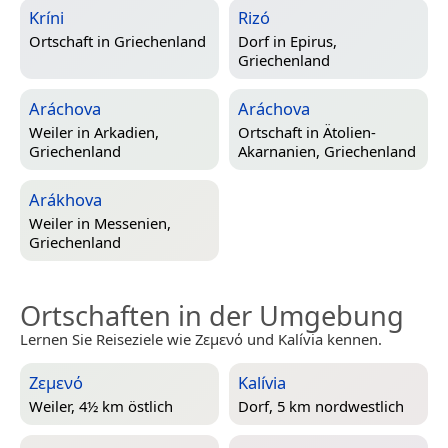
Kríni
Rizó
Ortschaft in
Griechenland
Dorf in
Epirus,
Griechenland
Aráchova
Aráchova
Weiler in
Arkadien,
Ortschaft in
Ätolien-
Griechenland
Akarnanien, Griechenland
Arákhova
Weiler in
Messenien,
Griechenland
Ortschaften in der Umgebung
Lernen Sie Reiseziele wie Ζεμενό und Kalívia kennen.
Ζεμενό
Kalívia
Weiler, 4½ km östlich
Dorf, 5 km nordwestlich