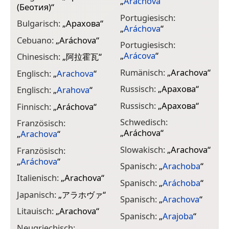
„
Arachova
“
(Беотия)
“
Portugiesisch:
Bulgarisch:
„
Арахова
“
„
Aráchova
“
Cebuano:
„
Aráchova
“
Portugiesisch:
„
Arácova
“
Chinesisch:
„
阿拉霍瓦
“
Rumänisch:
„
Arachova
“
Englisch:
„
Arachova
“
Russisch:
„
Арахοва
“
Englisch:
„
Arahova
“
Russisch:
„
Арахова
“
Finnisch:
„
Aráchova
“
Schwedisch:
Französisch:
„
Aráchova
“
„
Arachova
“
Slowakisch:
„
Arachova
“
Französisch:
„
Aráchova
“
Spanisch:
„
Arachoba
“
Italienisch:
„
Arachova
“
Spanisch:
„
Aráchoba
“
Japanisch:
„
アラホヴァ
“
Spanisch:
„
Arachova
“
Litauisch:
„
Arachova
“
Spanisch:
„
Arajoba
“
Neugriechisch: