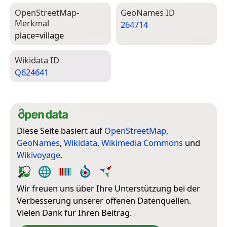
Open­Street­Map-
Geo­Names ID
Merkmal
264714
place=­village
Wiki­data ID
Q624641
Diese Seite basiert auf
OpenStreetMap
,
GeoNames
,
Wikidata
,
Wikimedia Commons
und
Wikivoyage
.
Wir freuen uns über Ihre Unterstützung bei der
Verbesserung unserer offenen Datenquellen.
Vielen Dank für Ihren Beitrag.