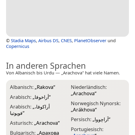
©
Stadia Maps
,
Airbus DS
,
CNES
,
PlanetObserver
und
Copernicus
In anderen Sprachen
Von Albanisch bis Urdu — „Arachova“ hat viele Namen.
Albanisch:
„
Rakova
“
Niederländisch:
„
Arachova
“
Arabisch:
„
أراخوفا
“
Norwegisch Nynorsk:
Arabisch:
„
أراكوفا،
„
Arákhova
“
فويوتيا
“
Persisch:
„
آراچووا
“
Asturisch:
„
Arachova
“
Portugiesisch:
Bulgarisch:
„
Арахова