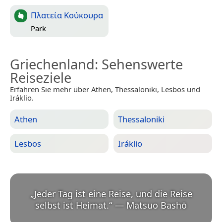
Πλατεία Κούκουρα
Park
Griechenland
: Sehenswerte
Reiseziele
Erfahren Sie mehr über Athen, Thessaloniki, Lesbos und
Iráklio.
Athen
Thessaloniki
Lesbos
Iráklio
„
Jeder Tag ist eine Reise, und die Reise
selbst ist Heimat.
“
—
Matsuo Bashō