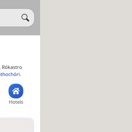
. Rókastro
thochóri
.
Hotels