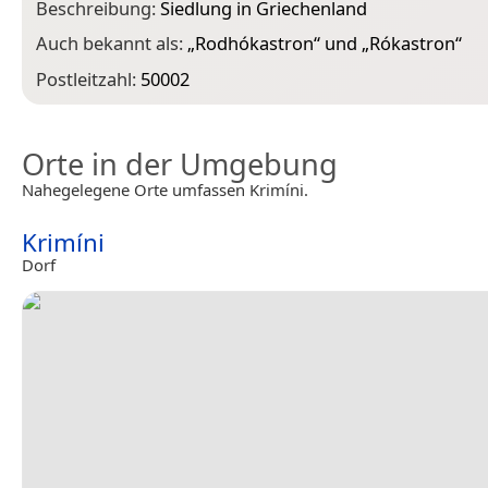
Beschreibung:
Siedlung in Griechenland
Auch bekannt als:
„
Rodhókastron
“ und „
Rókastron
“
Postleitzahl:
50002
Orte in der Umgebung
Nahegelegene Orte umfassen Krimíni.
Krimíni
Dorf