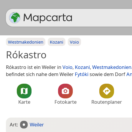
Westmakedonien
Kozani
Voio
Rókastro
Rókastro ist ein Weiler in
Voio
,
Kozani
,
Westmakedonien
befindet sich nahe dem Weiler
Fytóki
sowie dem Dorf
An
Karte
Fotokarte
Routenplaner
Art:
Weiler