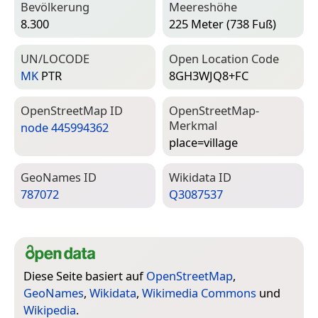
Bevölkerung
Meereshöhe
8.300
225 Meter (738 Fuß)
UN/LOCODE
Open Location Code
MK
PTR
8GH3WJQ8+FC
Open­Street­Map ID
Open­Street­Map-
Merkmal
node 445994362
place=­village
Geo­Names ID
Wiki­data ID
787072
Q3087537
Diese Seite basiert auf
OpenStreetMap
,
GeoNames
,
Wikidata
,
Wikimedia Commons
und
Wikipedia
.