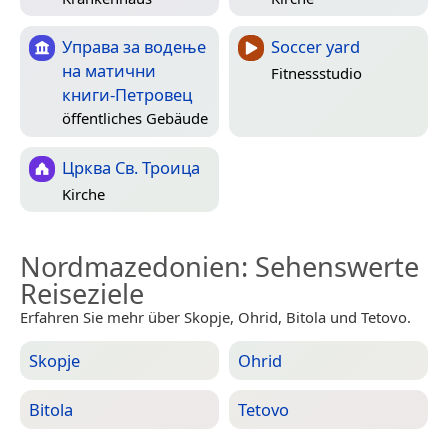
Управа за водење
Soccer yard
на матични
Fitnessstudio
книги-Петровец
öffentliches Gebäude
Црква Св. Троица
Kirche
Nordmazedonien
: Sehenswerte
Reiseziele
Erfahren Sie mehr über Skopje, Ohrid, Bitola und Tetovo.
Skopje
Ohrid
Bitola
Tetovo