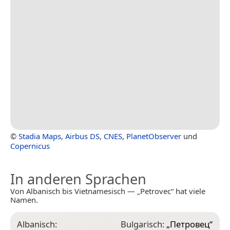
©
Stadia Maps
,
Airbus DS
,
CNES
,
PlanetObserver
und
Copernicus
In anderen Sprachen
Von Albanisch bis Vietnamesisch — „Petrovec“ hat viele
Namen.
Albanisch:
Bulgarisch:
„
Петровец
“
G