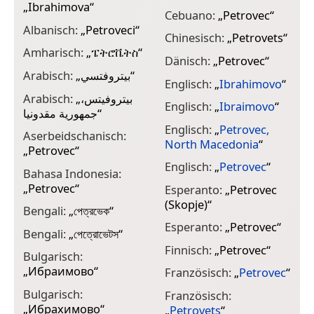
„
Ibrahimova
“
„
Cebuano:
„
Petrovec
“
Albanisch:
„
Petroveci
“
G
Chinesisch:
„
Petrovets
“
„
Amharisch:
„
ፔትሮቬትስ
“
Dänisch:
„
Petrovec
“
G
Arabisch:
„
بيتروفتسي
“
„
Englisch:
„
Ibrahimovo
“
Arabisch:
„
بيتروفيتس،
H
Englisch:
„
Ibraimovo
“
جمهورية مقدونيا
“
„
Englisch:
„
Petrovec,
Aserbeidschanisch:
H
North Macedonia
“
„
Petrovec
“
ग
Englisch:
„
Petrovec
“
Bahasa Indonesia:
H
„
Petrovec
“
Esperanto:
„
Petrovec
I
(Skopje)
“
Bengali:
„
পেত্রভেক
“
J
Esperanto:
„
Petrovec
“
Bengali:
„
পেত্রোভেটস
“
Finnisch:
„
Petrovec
“
Bulgarisch:
J
„
Ибраимово
“
Französisch:
„
Petrovec
“
Bulgarisch:
Französisch:
J
„
Ибрахимово
“
„
Petrovets
“