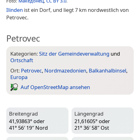
Foto:
Македонец
,
CC BY 3.0
.
Ilinden
ist ein Dorf, und liegt 7 km nordwestlich von
Petrovec.
Petrovec
Kategorien:
Sitz der Gemeindeverwaltung
und
Ortschaft
Ort:
Petrovec
,
Nordmazedonien
,
Balkanhalbinsel
,
Europa
Auf Open­Street­Map ansehen
Breitengrad
Längengrad
41,93863° oder
21,61605° oder
41° 56′ 19″ Nord
21° 36′ 58″ Ost