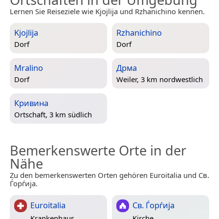
Lernen Sie Reiseziele wie Kjojlija und Rzhanichino kennen.
Kjojlija
Rzhanichino
Dorf
Dorf
Mralino
Дрма
Dorf
Weiler, 3 km nordwestlich
Кривина
Ortschaft, 3 km südlich
Bemerkenswerte Orte in der
Nähe
Zu den bemerkenswerten Orten gehören Euroitalia und Св.
Ѓорѓија.
Euroitalia
Св. Ѓорѓија
Krankenhaus
Kirche