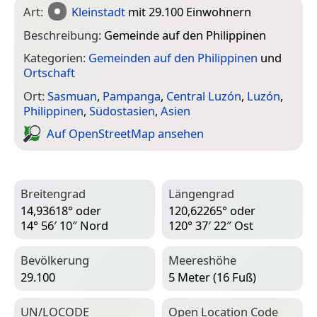
Art:
Kleinstadt
mit 29.100 Einwohnern
Beschreibung:
Gemeinde auf den Philippinen
Kategorien:
Gemeinden auf den Philippinen
und
Ortschaft
Ort:
Sasmuan
,
Pampanga
,
Central Luzón
,
Luzón
,
Philippinen
,
Südostasien
,
Asien
Auf Open­Street­Map ansehen
Breitengrad
Längengrad
14,93618° oder
120,62265° oder
14° 56′ 10″ Nord
120° 37′ 22″ Ost
Bevölkerung
Meereshöhe
29.100
5 Meter (16 Fuß)
UN/LOCODE
Open Location Code