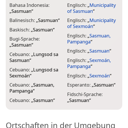
G
Bahasa Indonesia:
Englisch:
„
Municipality
„
Sasmuan
“
of Sasmuan
“
G
„
Balinesisch:
„
Sasmuan
“
Englisch:
„
Municipality
of Sexmoán
“
H
Baskisch:
„
Sasmuan
“
„
Englisch:
„
Sasmuan,
Bugi-Sprache:
Pampanga
“
H
„
Sasmuan
“
„
Englisch:
„
Sasmuan
“
Cebuano:
„
Lungsod sa
H
Sasmuan
“
Englisch:
„
Sexmoán,
„
Pampanga
“
Cebuano:
„
Lungsod sa
H
Sexmoán
“
Englisch:
„
Sexmoán
“
I
Cebuano:
„
Sasmuan,
Esperanto:
„
Sasmuan
“
„
Pampanga
“
Fidschi-Sprache:
I
Cebuano:
„
Sasmuan
“
„
Sasmuan
“
„
Ortschaften in der Umgebung