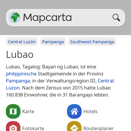
Central Luzón
Pampanga
Southwest Pampanga
Lubao
Lubao, Tagalog: Bayan ng Lubao, ist eine
philippinische
Stadtgemeinde in der Provinz
Pampanga
, in der Verwaltungsregion III,
Central
Luzon
. Nach dem Zensus von 2015 hatte Lubao
160.838 Einwohner, die in 31 Barangays lebten.
Karte
Hotels
Fotokarte
Routenplaner