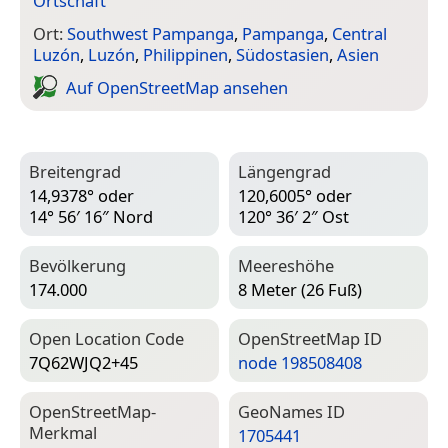
Ortschaft
Ort:
Southwest Pampanga
,
Pampanga
,
Central
Luzón
,
Luzón
,
Philippinen
,
Südostasien
,
Asien
Auf Open­Street­Map ansehen
Breitengrad
Längengrad
14,9378° oder
120,6005° oder
14° 56′ 16″ Nord
120° 36′ 2″ Ost
Bevölkerung
Meereshöhe
174.000
8 Meter (26 Fuß)
Open Location Code
Open­Street­Map ID
7Q62WJQ2+45
node 198508408
Open­Street­Map-
Geo­Names ID
Merkmal
1705441