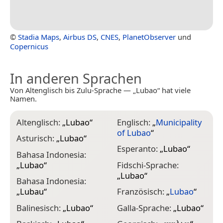
©
Stadia Maps
,
Airbus DS
,
CNES
,
PlanetObserver
und
Copernicus
In anderen Sprachen
Von Altenglisch bis Zulu-Sprache — „Lubao“ hat viele
Namen.
Altenglisch:
„
Lubao
“
Englisch:
„
Municipality
I
of Lubao
“
„
Asturisch:
„
Lubao
“
Esperanto:
„
Lubao
“
I
Bahasa Indonesia:
„
Lubao
“
Fidschi-Sprache:
I
„
Lubao
“
Bahasa Indonesia:
J
„
Lubau
“
Französisch:
„
Lubao
“
J
Balinesisch:
„
Lubao
“
Galla-Sprache:
„
Lubao
“
K