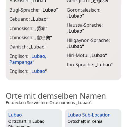
Baskisch:
„
Lubao
“
Georgisch:
„
ლუბაო
“
K
Bugi-Sprache:
„
Lubao
“
Gorontalesisch:
„
„
Lubao
“
Cebuano:
„
Lubao
“
K
Haussa-Sprache:
Chinesisch:
„
勞布
“
M
„
Lubao
“
„
Chinesisch:
„
盧巴奧
“
Hiligaynon-Sprache:
M
„
Lubao
“
Dänisch:
„
Lubao
“
M
Hiri-Motu:
„
Lubao
“
Englisch:
„
Lubao,
„
Pampanga
“
Ibo-Sprache:
„
Lubao
“
Englisch:
„
Lubao
“
Orte mit demselben Namen
Entdecken Sie weitere Orte namens „Lubao“.
Lubao
Lubao Sub-Location
Ortschaft in
Lubao,
Ortschaft in
Kenia
Philippinen