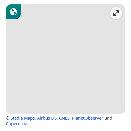
©
Stadia Maps
,
Airbus DS
,
CNES
,
PlanetObserver
und
Copernicus