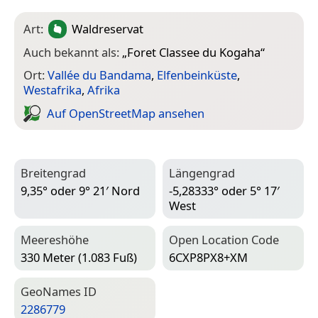
Art:
Waldreservat
Auch bekannt als:
„
Foret Classee du Kogaha
“
Ort:
Vallée du Bandama
,
Elfenbeinküste
,
Westafrika
,
Afrika
Auf Open­Street­Map ansehen
Breitengrad
Längengrad
9,35° oder 9° 21′ Nord
-5,28333° oder 5° 17′
West
Meereshöhe
Open Location Code
330 Meter (1.083 Fuß)
6CXP8PX8+XM
Geo­Names ID
2286779