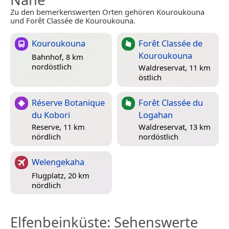
Zu den bemerkenswerten Orten gehören Kouroukouna
und Forêt Classée de Kouroukouna.
Kouroukouna
Forêt Classée de
Kouroukouna
Bahnhof, 8 km
nordöstlich
Waldreservat, 11 km
östlich
Réserve Botanique
Forêt Classée du
du Kobori
Logahan
Reserve, 11 km
Waldreservat, 13 km
nördlich
nordöstlich
Welengekaha
Flugplatz, 20 km
nördlich
Elfenbeinküste
: Sehenswerte