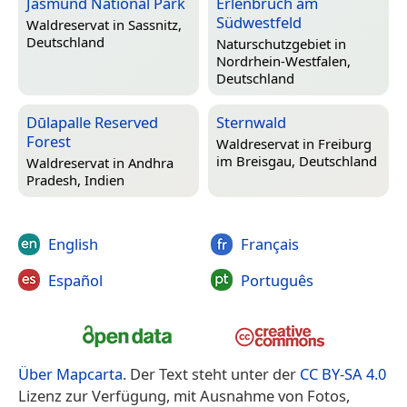
Jasmund National Park
Erlenbruch am
Südwestfeld
Waldreservat in
Sassnitz,
Deutschland
Naturschutzgebiet in
Nordrhein-Westfalen,
Deutschland
Dūlapalle Reserved
Sternwald
Forest
Waldreservat in
Freiburg
im Breisgau, Deutschland
Waldreservat in
Andhra
Pradesh, Indien
English
Français
Español
Português
Über Mapcarta
. Der Text steht unter der
CC BY-SA 4.0
Lizenz zur Verfügung, mit Ausnahme von Fotos,