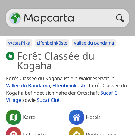
Westafrika
Elfenbeinküste
Vallée du Bandama
Forêt Classée du
Kogaha
Forêt Classée du Kogaha ist ein Waldreservat in
Vallée du Bandama
,
Elfenbeinküste
. Forêt Classée du
Kogaha befindet sich nahe der Ortschaft
Sucaf Ci
Village
sowie
Sucaf Cité
.
Karte
Hotels
Fotokarte
Routenplaner