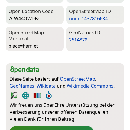
Open Location Code
Open­Street­Map ID
7CW44QWF+2J
node 1437816634
Open­Street­Map-
Geo­Names ID
Merkmal
2514878
place=­hamlet
Diese Seite basiert auf
OpenStreetMap
,
GeoNames
,
Wikidata
und
Wikimedia Commons
.
Wir freuen uns über Ihre Unterstützung bei der
Verbesserung unserer offenen Datenquellen.
Vielen Dank für Ihren Beitrag.