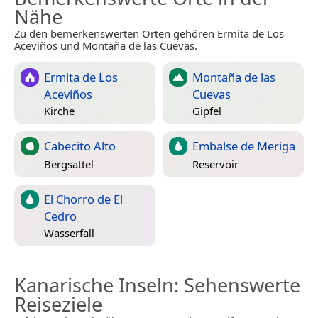
Nähe
Zu den bemerkenswerten Orten gehören Ermita de Los
Aceviños und Montaña de las Cuevas.
Ermita de Los
Montaña de las
Aceviños
Cuevas
Kirche
Gipfel
Cabecito Alto
Embalse de Meriga
Bergsattel
Reservoir
El Chorro de El
Cedro
Wasserfall
Kanarische Inseln
: Sehenswerte
Reiseziele