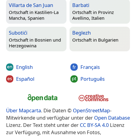
Villarta de San Juan
Barbati
Ortschaft in
Kastilien-La
Ortschaft in
Provinz
Mancha, Spanien
Avellino, Italien
Subotići
Beglezh
Ortschaft in
Bosnien und
Ortschaft in
Bulgarien
Herzegowina
English
Français
Español
Português
Über Mapcarta
. Die Daten ©
OpenStreetMap
-
Mitwirkende und verfügbar unter der
Open Database
Lizenz. Der Text steht unter der
CC BY-SA 4.0
Lizenz
zur Verfügung, mit Ausnahme von Fotos,