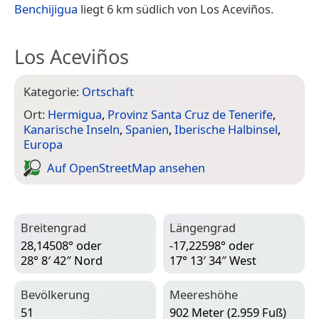
Benchijigua
liegt 6 km südlich von Los Aceviños.
Los Aceviños
Kategorie:
Ortschaft
Ort:
Hermigua
,
Provinz Santa Cruz de Tenerife
,
Kanarische Inseln
,
Spanien
,
Iberische Halbinsel
,
Europa
Auf Open­Street­Map ansehen
Breitengrad
Längengrad
28,14508° oder
-17,22598° oder
28° 8′ 42″ Nord
17° 13′ 34″ West
Bevölkerung
Meereshöhe
51
902 Meter (2.959 Fuß)