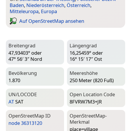
Baden
,
Niederösterreich
,
Österreich
,
Mitteleuropa
,
Europa
Auf Open­Street­Map ansehen
Breitengrad
Längengrad
47,93403° oder
16,25459° oder
47° 56′ 3″ Nord
16° 15′ 17″ Ost
Bevölkerung
Meereshöhe
1.870
250 Meter (820 Fuß)
UN/LOCODE
Open Location Code
AT
SAT
8FVRW7M3+JR
Open­Street­Map ID
Open­Street­Map-
Merkmal
node 36313120
place=­village