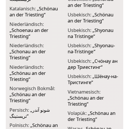
an der Triesting
“
Katalanisch:
„
Schönau
an der Triesting
“
Usbekisch:
„
Schönau
an der Triesting
“
Niederländisch:
„
Schoenau an der
Usbekisch:
„
Shyonau
Triesting
“
na Tristinge
“
Niederländisch:
Usbekisch:
„
Shyonau-
„
Schonau an der
na-Tristinge
“
Triesting
“
Usbekisch:
„
Счöнау ан
Niederländisch:
дер Триестинг
“
„
Schönau an der
Usbekisch:
„
Шёнау-на-
Triesting
“
Тристинге
“
Norwegisch Bokmål:
Vietnamesisch:
„
Schönau an der
„
Schönau an der
Triesting
“
Triesting
“
Persisch:
„
شونو آندر
Volapük:
„
Schönau an
تریستینگ
“
der Triesting
“
Polnisch:
„
Schönau an
Waray:
„
Schönau an