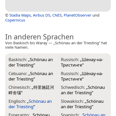
©
Stadia Maps
,
Airbus DS
,
CNES
,
PlanetObserver
und
Copernicus
In anderen Sprachen
Von Baskisch bis Waray — „Schönau an der Triesting“ hat
viele Namen.
Baskisch:
„
Schönau an
Russisch:
„
Шенау-на-
der Triesting
“
Тристинге
“
Cebuano:
„
Schönau an
Russisch:
„
Шёнау-на-
der Triesting
“
Тристинге
“
Chinesisch:
„
特里施廷河
Schwedisch:
„
Schönau
畔舍瑙
“
an der Triesting
“
Englisch:
„
Schönau an
Slowakisch:
„
Schönau
der Triesting
“
an der Triesting
“
Esperanto:
„
Schönau
Spanisch:
„
Schönau an