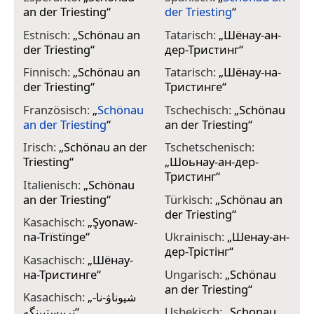
an der Triesting
“
der Triesting
“
Estnisch:
„
Schönau an
Tatarisch:
„
Шёнау-ан-
der Triesting
“
дер-Тристинг
“
Finnisch:
„
Schönau an
Tatarisch:
„
Шёнау-на-
der Triesting
“
Тристинге
“
Französisch:
„
Schönau
Tschechisch:
„
Schönau
an der Triesting
“
an der Triesting
“
Irisch:
„
Schönau an der
Tschetschenisch:
Triesting
“
„
Шоьнау-ан-дер-
Тристинг
“
Italienisch:
„
Schönau
an der Triesting
“
Türkisch:
„
Schönau an
der Triesting
“
Kasachisch:
„
Şyonaw-
na-Trïstïnge
“
Ukrainisch:
„
Шенау-ан-
дер-Трістінг
“
Kasachisch:
„
Шёнау-
на-Тристинге
“
Ungarisch:
„
Schönau
an der Triesting
“
Kasachisch:
„
شيوناۋ-نا-
ترىيستىينگە
“
Usbekisch:
„
Schonau