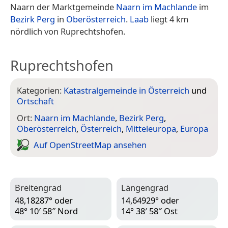
Naarn der Marktgemeinde
Naarn im Machlande
im
Bezirk Perg
in
Oberösterreich
.
Laab
liegt 4 km
nördlich von Ruprechtshofen.
Ruprechtshofen
Kategorien:
Katastralgemeinde in Österreich
und
Ortschaft
Ort:
Naarn im Machlande
,
Bezirk Perg
,
Oberösterreich
,
Österreich
,
Mitteleuropa
,
Europa
Auf Open­Street­Map ansehen
Breitengrad
Längengrad
48,18287° oder
14,64929° oder
48° 10′ 58″ Nord
14° 38′ 58″ Ost