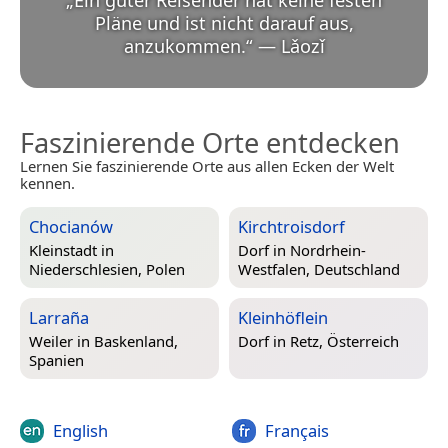
„
Ein guter Reisender hat keine festen
Pläne und ist nicht darauf aus,
anzukommen.
“
—
Lǎozǐ
Faszinierende Orte entdecken
Lernen Sie faszinierende Orte aus allen Ecken der Welt
kennen.
Chocianów
Kirchtroisdorf
Kleinstadt in
Dorf in
Nordrhein-
Niederschlesien, Polen
Westfalen, Deutschland
Larraña
Kleinhöflein
Weiler in
Baskenland,
Dorf in
Retz, Österreich
Spanien
English
Français