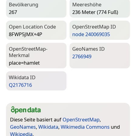
Bevölkerung
Meereshöhe
267
236 Meter (774 Fuß)
Open Location Code
Open­Street­Map ID
8FWP5JMX+4P
node 240069035
Open­Street­Map-
Geo­Names ID
Merkmal
2766949
place=­hamlet
Wiki­data ID
Q2176716
Diese Seite basiert auf
OpenStreetMap
,
GeoNames
,
Wikidata
,
Wikimedia Commons
und
Wikipedia
.