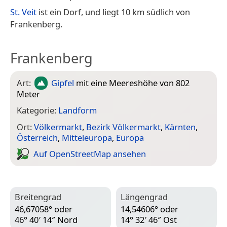
St. Veit
ist ein Dorf, und liegt 10 km südlich von
Frankenberg.
Frankenberg
Art:
Gipfel
mit eine Meereshöhe von 802
Meter
Kategorie:
Landform
Ort:
Völkermarkt
,
Bezirk Völkermarkt
,
Kärnten
,
Österreich
,
Mitteleuropa
,
Europa
Auf Open­Street­Map ansehen
Breitengrad
Längengrad
46,67058° oder
14,54606° oder
46° 40′ 14″ Nord
14° 32′ 46″ Ost