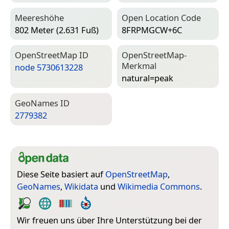
Meereshöhe
Open Location Code
802 Meter (2.631 Fuß)
8FRPMGCW+6C
Open­Street­Map ID
Open­Street­Map-
Merkmal
node 5730613228
natural=­peak
Geo­Names ID
2779382
Diese Seite basiert auf
OpenStreetMap
,
GeoNames
,
Wikidata
und
Wikimedia Commons
.
Wir freuen uns über Ihre Unterstützung bei der