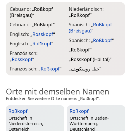
Cebuano:
„
Roßkopf
Niederländisch:
(Breisgau)
“
„
Roßkopf
“
Cebuano:
„
Roßkopf
“
Spanisch:
„
Roßkopf
(Breisgau)
“
Englisch:
„
Rosskopf
“
Spanisch:
„
Roßkopf
“
Englisch:
„
Roßkopf
“
„
Roßkopf
“
Französisch:
„
Rosskopf
“
„
Rosskopf (Halltal)
“
Französisch:
„
Roßkopf
“
„
جبل روسكوپف
“
Orte mit demselben Namen
Entdecken Sie weitere Orte namens „Roßkopf“.
Roßkopf
Roßkopf
Ortschaft in
Ortschaft in
Baden-
Niederösterreich,
Württemberg,
Österreich
Deutschland