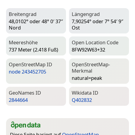
Breitengrad
Längengrad
48,0102° oder 48° 0′ 37″
7,90254° oder 7° 54′ 9″
Nord
Ost
Meereshöhe
Open Location Code
737 Meter (2.418 Fuß)
8FW92W63+32
Open­Street­Map ID
Open­Street­Map-
Merkmal
node 243452705
natural=­peak
Geo­Names ID
Wiki­data ID
2844664
Q402832
Diese Seite basiert auf
OpenStreetMap
,