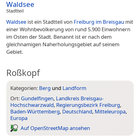
Waldsee
Stadtteil
Waldsee
ist ein Stadtteil von
Freiburg im Breisgau
mit
einer Wohnbevölkerung von rund 5.900 Einwohnern
im Osten der Stadt. Benannt ist er nach dem
gleichnamigen Naherholungsgebiet auf seinem
Gebiet.
Roßkopf
Kategorien:
Berg
und
Landform
Ort:
Gundelfingen
,
Landkreis Breisgau-
Hochschwarzwald
,
Regierungsbezirk Freiburg
,
Baden-Württemberg
,
Deutschland
,
Mitteleuropa
,
Europa
Auf Open­Street­Map ansehen