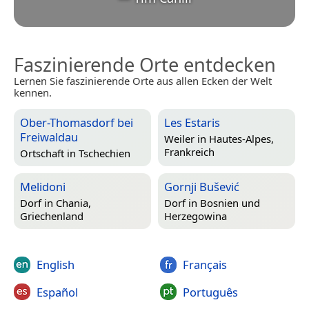
Faszinierende Orte entdecken
Lernen Sie faszinierende Orte aus allen Ecken der Welt
kennen.
Ober-Thomasdorf bei
Les Estaris
Freiwaldau
Weiler in
Hautes-Alpes,
Frankreich
Ortschaft in
Tschechien
Melidoni
Gornji Bušević
Dorf in
Chania,
Dorf in
Bosnien und
Griechenland
Herzegowina
English
Français
Español
Português