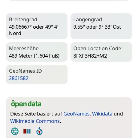
Breitengrad
Längengrad
49,06667° oder 49° 4′
9,55° oder 9° 33′ Ost
Nord
Meereshöhe
Open Location Code
489 Meter (1.604 Fuß)
8FXF3H82+M2
Geo­Names ID
2861582
Diese Seite basiert auf
GeoNames
,
Wikidata
und
Wikimedia Commons
.