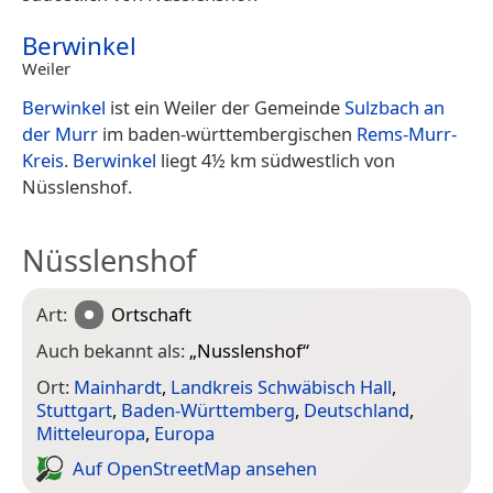
Berwinkel
Weiler
Berwinkel
ist ein Weiler der Gemeinde
Sulzbach an
der Murr
im baden-württembergischen
Rems-Murr-
Kreis
.
Berwinkel
liegt 4½ km südwestlich von
Nüsslenshof.
Nüsslenshof
Art:
Ortschaft
Auch bekannt als:
„
Nusslenshof
“
Ort:
Mainhardt
,
Landkreis Schwäbisch Hall
,
Stuttgart
,
Baden-Württemberg
,
Deutschland
,
Mitteleuropa
,
Europa
Auf Open­Street­Map ansehen