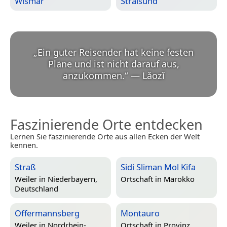
Wismar
Stralsund
„
Ein guter Reisender hat keine festen
Pläne und ist nicht darauf aus,
anzukommen.
“
—
Lǎozǐ
Faszinierende Orte entdecken
Lernen Sie faszinierende Orte aus allen Ecken der Welt
kennen.
Straß
Sidi Sliman Mol Kifa
Weiler in
Niederbayern,
Ortschaft in
Marokko
Deutschland
Offermannsberg
Montauro
Weiler in
Nordrhein-
Ortschaft in
Provinz