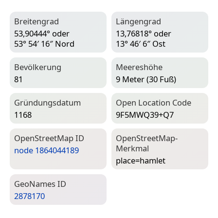
Breitengrad
Längengrad
53,90444° oder
13,76818° oder
53° 54′ 16″ Nord
13° 46′ 6″ Ost
Bevölkerung
Meereshöhe
81
9 Meter (30 Fuß)
Gründungsdatum
Open Location Code
1168
9F5MWQ39+Q7
Open­Street­Map ID
Open­Street­Map-
Merkmal
node 1864044189
place=­hamlet
Geo­Names ID
2878170