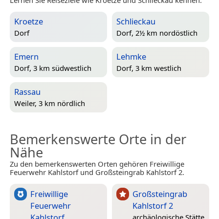
Lernen Sie Reiseziele wie Kroetze und Schlieckau kennen.
Kroetze
Schlieckau
Dorf
Dorf, 2½ km nordöstlich
Emern
Lehmke
Dorf, 3 km südwestlich
Dorf, 3 km westlich
Rassau
Weiler, 3 km nördlich
Bemerkenswerte Orte in der
Nähe
Zu den bemerkenswerten Orten gehören Freiwillige
Feuerwehr Kahlstorf und Großsteingrab Kahlstorf 2.
Freiwillige
Großsteingrab
Feuerwehr
Kahlstorf 2
Kahlstorf
archäologische Stätte