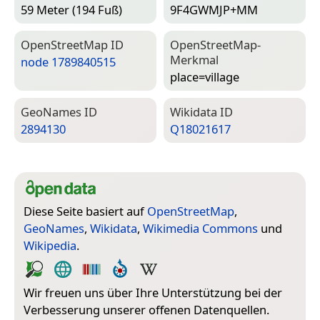
59 Meter (194 Fuß)
9F4GWMJP+MM
Open­Street­Map ID
Open­Street­Map-
Merkmal
node 1789840515
place=­village
Geo­Names ID
Wiki­data ID
2894130
Q18021617
Diese Seite basiert auf
OpenStreetMap
,
GeoNames
,
Wikidata
,
Wikimedia Commons
und
Wikipedia
.
Wir freuen uns über Ihre Unterstützung bei der
Verbesserung unserer offenen Datenquellen.