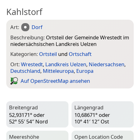
Kahlstorf
Art:
Dorf
Beschreibung:
Ortsteil der Gemeinde Wrestedt im
niedersächsischen Landkreis Uelzen
Kategorien:
Ortsteil
und
Ortschaft
Ort:
Wrestedt
,
Landkreis Uelzen
,
Niedersachsen
,
Deutschland
,
Mitteleuropa
,
Europa
Auf Open­Street­Map ansehen
Breitengrad
Längengrad
52,93171° oder
10,68671° oder
52° 55′ 54″ Nord
10° 41′ 12″ Ost
Meereshöhe
Open Location Code