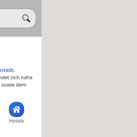
estedt
,
ndet sich nahe
sowie dem
Hotels