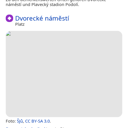
náměstí und Plavecký stadion Podolí.
Dvorecké náměstí
Platz
Foto:
ŠJů
,
CC BY-SA 3.0
.