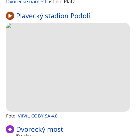
Dvorecké náměstí
ist ein Platz.
Plavecký stadion Podolí
Foto:
VitVit
,
CC BY-SA 4.0
.
Dvorecký most
Brücke