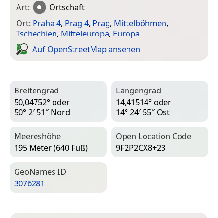
Art:
Ortschaft
Ort:
Praha 4
,
Prag 4
,
Prag
,
Mittelböhmen
,
Tschechien
,
Mitteleuropa
,
Europa
Auf Open­Street­Map ansehen
Breitengrad
Längengrad
50,04752° oder
14,41514° oder
50° 2′ 51″ Nord
14° 24′ 55″ Ost
Meereshöhe
Open Location Code
195 Meter (640 Fuß)
9F2P2CX8+23
Geo­Names ID
3076281