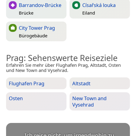
Barrandov-Brücke
Císařská louka
Brücke
Eiland
City Tower Prag
Bürogebäude
Prag
: Sehenswerte Reiseziele
Erfahren Sie mehr über Flughafen Prag, Altstadt, Osten
und New Town and Vysehrad.
Flughafen Prag
Altstadt
Osten
New Town and
Vysehrad
„
Ich reise nicht, um irgendwohin zu