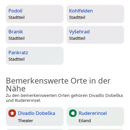
Podolí
Kohlfelden
Stadtteil
Stadtteil
Branik
Vyšehrad
Stadtteil
Stadtteil
Pankratz
Stadtteil
Bemerkenswerte Orte in der
Nähe
Zu den bemerkenswerten Orten gehören Divadlo Dobeška
und Rudererinsel.
Divadlo Dobeška
Rudererinsel
Theater
Eiland