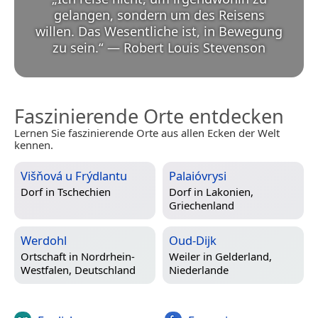
gelangen, sondern um des Reisens
willen. Das Wesentliche ist, in Bewegung
zu sein.
“
—
Robert Louis Stevenson
Faszinierende Orte entdecken
Lernen Sie faszinierende Orte aus allen Ecken der Welt
kennen.
Višňová u Frýdlantu
Palaióvrysi
Dorf in
Tschechien
Dorf in
Lakonien,
Griechenland
Werdohl
Oud-Dijk
Ortschaft in
Nordrhein-
Weiler in
Gelderland,
Westfalen, Deutschland
Niederlande