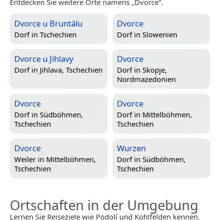
Entdecken Sie weitere Orte namens „Dvorce“.
Dvorce u Bruntálu
Dvorce
Dorf in
Tschechien
Dorf in
Slowenien
Dvorce u Jihlavy
Dvorce
Dorf in
Jihlava, Tschechien
Dorf in
Skopje,
Nordmazedonien
Dvorce
Dvorce
Dorf in
Südböhmen,
Dorf in
Mittelböhmen,
Tschechien
Tschechien
Dvorce
Wurzen
Weiler in
Mittelböhmen,
Dorf in
Südböhmen,
Tschechien
Tschechien
Ortschaften in der Umgebung
Lernen Sie Reiseziele wie Podolí und Kohlfelden kennen.