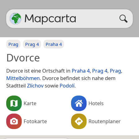
Prag
Prag 4
Praha 4
Dvorce
Dvorce ist eine Ortschaft in
Praha 4
,
Prag 4
,
Prag
,
Mittelböhmen
. Dvorce befindet sich nahe dem
Stadtteil
Zlíchov
sowie
Podolí
.
Karte
Hotels
Fotokarte
Routenplaner