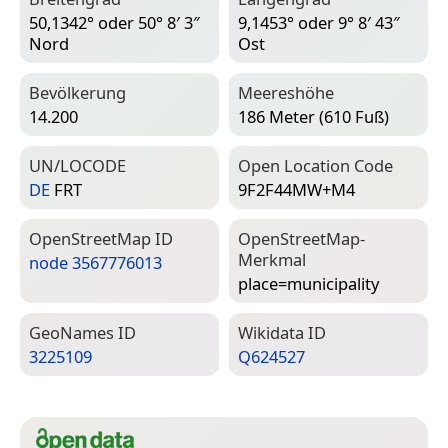
50,1342° oder 50° 8′ 3″
9,1453° oder 9° 8′ 43″
Nord
Ost
Bevölkerung
Meereshöhe
14.200
186 Meter (610 Fuß)
UN/LOCODE
Open Location Code
DE
FRT
9F2F44MW+M4
Open­Street­Map ID
Open­Street­Map-
Merkmal
node 3567776013
place=­municipality
Geo­Names ID
Wiki­data ID
3225109
Q624527