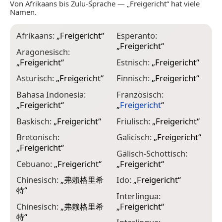
Von Afrikaans bis Zulu-Sprache — „Freigericht“ hat viele
Namen.
Afrikaans:
„
Freigericht
“
Esperanto:
I
„
Freigericht
“
„
Aragonesisch:
„
Freigericht
“
Estnisch:
„
Freigericht
“
I
„
Asturisch:
„
Freigericht
“
Finnisch:
„
Freigericht
“
J
Bahasa Indonesia:
Französisch:
„
Freigericht
“
„
Freigericht
“
K
Baskisch:
„
Freigericht
“
Friulisch:
„
Freigericht
“
„
Bretonisch:
Galicisch:
„
Freigericht
“
K
„
Freigericht
“
„
Gälisch-Schottisch:
Cebuano:
„
Freigericht
“
„
Freigericht
“
K
Chinesisch:
„
弗賴格里希
Ido:
„
Freigericht
“
K
特
“
Interlingua:
K
Chinesisch:
„
弗赖格里希
„
Freigericht
“
特
“
K