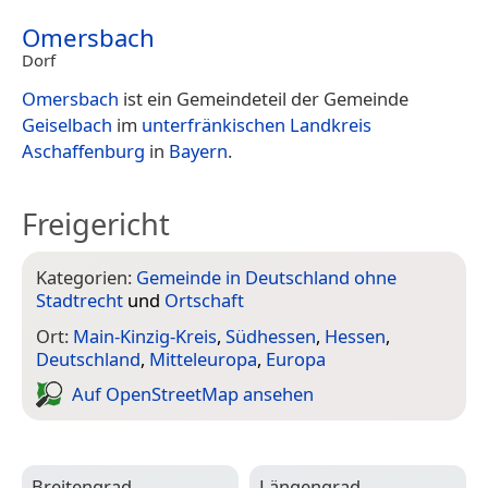
Omersbach
Dorf
Omersbach
ist ein Gemeindeteil der Gemeinde
Geiselbach
im
unterfränkischen
Landkreis
Aschaffenburg
in
Bayern
.
Freigericht
Kategorien:
Gemeinde in Deutschland ohne
Stadtrecht
und
Ortschaft
Ort:
Main-Kinzig-Kreis
,
Südhessen
,
Hessen
,
Deutschland
,
Mitteleuropa
,
Europa
Auf Open­Street­Map ansehen
Breitengrad
Längengrad