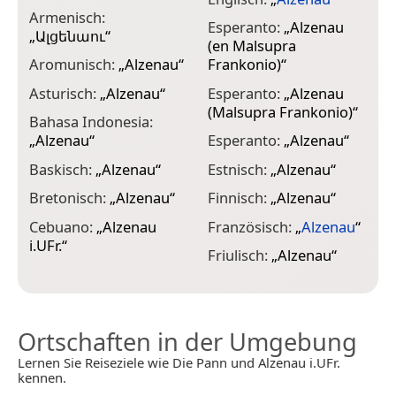
Armenisch:
Esperanto:
„
Alzenau
I
„
Ալցենաու
“
(en Malsupra
I
Aromunisch:
„
Alzenau
“
Frankonio)
“
I
Asturisch:
„
Alzenau
“
Esperanto:
„
Alzenau
(Malsupra Frankonio)
“
I
Bahasa Indonesia:
„
Alzenau
“
Esperanto:
„
Alzenau
“
J
Baskisch:
„
Alzenau
“
Estnisch:
„
Alzenau
“
Bretonisch:
„
Alzenau
“
Finnisch:
„
Alzenau
“
J
Cebuano:
„
Alzenau
Französisch:
„
Alzenau
“
i.UFr.
“
Friulisch:
„
Alzenau
“
K
Ortschaften in der Umgebung
Lernen Sie Reiseziele wie Die Pann und Alzenau i.UFr.
kennen.