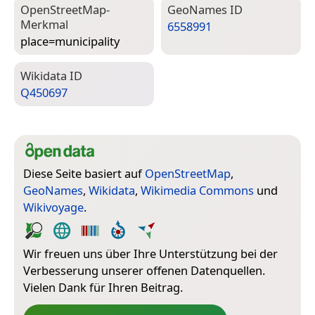
Open­Street­Map-
Geo­Names ID
Merkmal
6558991
place=­municipality
Wiki­data ID
Q450697
Diese Seite basiert auf
OpenStreetMap
,
GeoNames
,
Wikidata
,
Wikimedia Commons
und
Wikivoyage
.
Wir freuen uns über Ihre Unterstützung bei der
Verbesserung unserer offenen Datenquellen.
Vielen Dank für Ihren Beitrag.