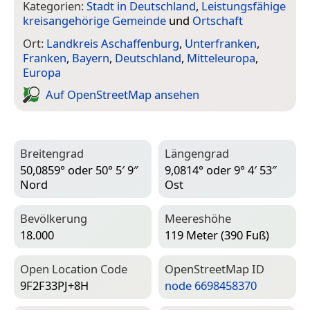
Kategorien:
Stadt in Deutschland
,
Leistungsfähige
kreisangehörige Gemeinde
und
Ortschaft
Ort:
Landkreis Aschaffenburg
,
Unterfranken
,
Franken
,
Bayern
,
Deutschland
,
Mitteleuropa
,
Europa
Auf Open­Street­Map ansehen
Breitengrad
Längengrad
50,0859° oder 50° 5′ 9″
9,0814° oder 9° 4′ 53″
Nord
Ost
Bevölkerung
Meereshöhe
18.000
119 Meter (390 Fuß)
Open Location Code
Open­Street­Map ID
9F2F33PJ+8H
node 6698458370