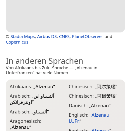
©
Stadia Maps
,
Airbus DS
,
CNES
,
PlanetObserver
und
Copernicus
In anderen Sprachen
Von Afrikaans bis Zulu-Sprache — „Alzenau in
Unterfranken“ hat viele Namen.
Afrikaans:
„
Alzenau
“
Chinesisch:
„
阿尔策瑙
“
G
Arabisch:
„
آلتسناو اين
Chinesisch:
„
阿爾策瑙
“
G
اونترفرانكن
“
„
Dänisch:
„
Alzenau
“
Arabisch:
„
ألتسناو
“
H
Englisch:
„
Alzenau
Aragonesisch:
i.UFr.
“
I
„
Alzenau
“
Englisch:
„
Alzenau
“
I