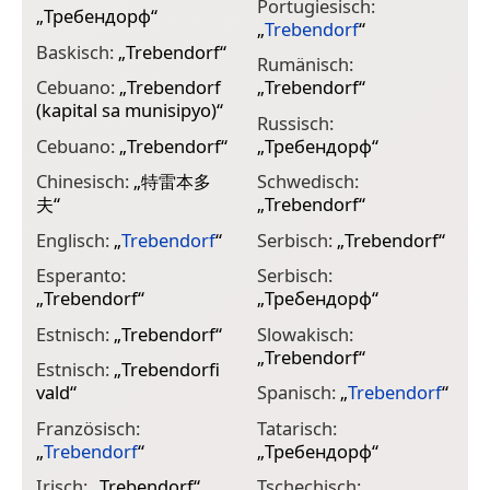
Portugiesisch:
„
Требендорф
“
„
Trebendorf
“
Baskisch:
„
Trebendorf
“
Rumänisch:
Cebuano:
„
Trebendorf
„
Trebendorf
“
(kapital sa munisipyo)
“
Russisch:
Cebuano:
„
Trebendorf
“
„
Требендорф
“
Chinesisch:
„
特雷本多
Schwedisch:
夫
“
„
Trebendorf
“
Englisch:
„
Trebendorf
“
Serbisch:
„
Trebendorf
“
Esperanto:
Serbisch:
„
Trebendorf
“
„
Требендорф
“
Estnisch:
„
Trebendorf
“
Slowakisch:
„
Trebendorf
“
Estnisch:
„
Trebendorfi
vald
“
Spanisch:
„
Trebendorf
“
Französisch:
Tatarisch:
„
Trebendorf
“
„
Требендорф
“
Irisch:
„
Trebendorf
“
Tschechisch: