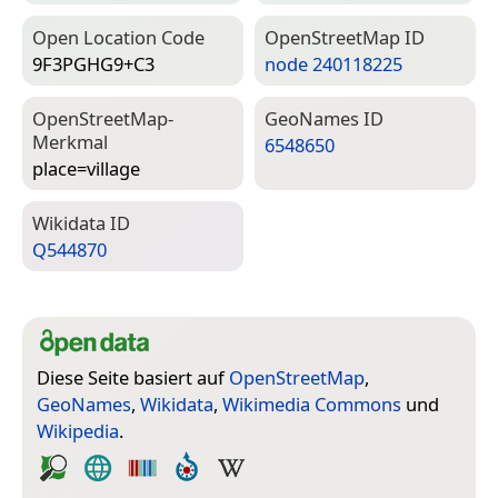
Open Location Code
Open­Street­Map ID
9F3PGHG9+C3
node 240118225
Open­Street­Map-
Geo­Names ID
Merkmal
6548650
place=­village
Wiki­data ID
Q544870
Diese Seite basiert auf
OpenStreetMap
,
GeoNames
,
Wikidata
,
Wikimedia Commons
und
Wikipedia
.