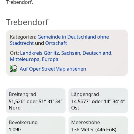
Trebendorf.
Trebendorf
Kategorien:
Gemeinde in Deutschland ohne
Stadtrecht
und
Ortschaft
Ort:
Landkreis Görlitz
,
Sachsen
,
Deutschland
,
Mitteleuropa
,
Europa
Auf Open­Street­Map ansehen
Breitengrad
Längengrad
51,526° oder 51° 31′ 34″
14,5677° oder 14° 34′ 4″
Nord
Ost
Bevölkerung
Meereshöhe
1.090
136 Meter (446 Fuß)