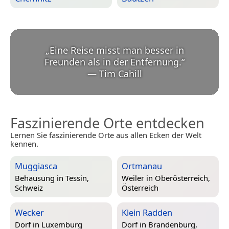
„
Eine Reise misst man besser in
Freunden als in der Entfernung.
“
—
Tim Cahill
Faszinierende Orte entdecken
Lernen Sie faszinierende Orte aus allen Ecken der Welt
kennen.
Muggiasca
Ortmanau
Behausung in
Tessin,
Weiler in
Oberösterreich,
Schweiz
Österreich
Wecker
Klein Radden
Dorf in
Luxemburg
Dorf in
Brandenburg,