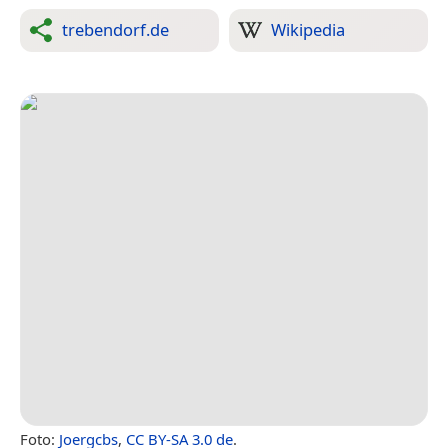
trebendorf.de
Wikipedia
Foto:
Joergcbs
,
CC BY-SA 3.0 de
.