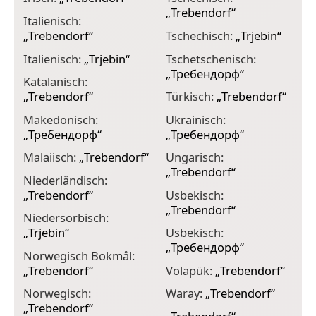
„
Trebendorf
“
Italienisch:
„
Trebendorf
“
Tschechisch:
„
Trjebin
“
Italienisch:
„
Trjebin
“
Tschetschenisch:
„
Требендорф
“
Katalanisch:
„
Trebendorf
“
Türkisch:
„
Trebendorf
“
Makedonisch:
Ukrainisch:
„
Требендорф
“
„
Требендорф
“
Malaiisch:
„
Trebendorf
“
Ungarisch:
„
Trebendorf
“
Niederländisch:
„
Trebendorf
“
Usbekisch:
„
Trebendorf
“
Niedersorbisch:
„
Trjebin
“
Usbekisch:
„
Требендорф
“
Norwegisch Bokmål:
„
Trebendorf
“
Volapük:
„
Trebendorf
“
Norwegisch:
Waray:
„
Trebendorf
“
„
Trebendorf
“