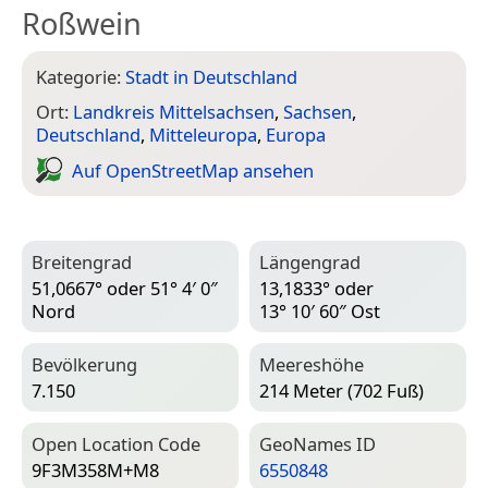
Roßwein
Kategorie:
Stadt in Deutschland
Ort:
Landkreis Mittelsachsen
,
Sachsen
,
Deutschland
,
Mitteleuropa
,
Europa
Auf Open­Street­Map ansehen
Breitengrad
Längengrad
51,0667° oder 51° 4′ 0″
13,1833° oder
Nord
13° 10′ 60″ Ost
Bevölkerung
Meereshöhe
7.150
214 Meter (702 Fuß)
Open Location Code
Geo­Names ID
9F3M358M+M8
6550848