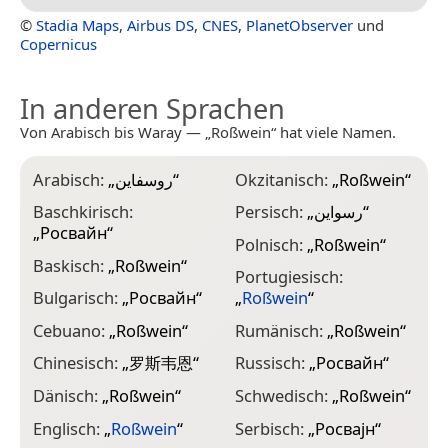
©
Stadia Maps
,
Airbus DS
,
CNES
,
PlanetObserver
und
Copernicus
In anderen Sprachen
Von Arabisch bis Waray — „Roßwein“ hat viele Namen.
Arabisch:
„
روسفاين
“
Okzitanisch:
„
Roßwein
“
Baschkirisch:
Persisch:
„
رسواین
“
„
Росвайн
“
Polnisch:
„
Roßwein
“
Baskisch:
„
Roßwein
“
Portugiesisch:
Bulgarisch:
„
Росвайн
“
„
Roßwein
“
Cebuano:
„
Roßwein
“
Rumänisch:
„
Roßwein
“
Chinesisch:
„
罗斯韦恩
“
Russisch:
„
Росвайн
“
Dänisch:
„
Roßwein
“
Schwedisch:
„
Roßwein
“
Englisch:
„
Roßwein
“
Serbisch:
„
Росвајн
“