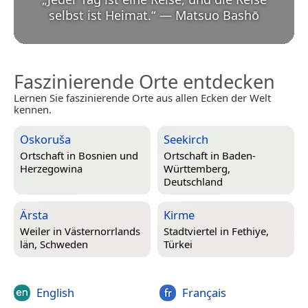
selbst ist Heimat.
“
—
Matsuo Bashō
Faszinierende Orte entdecken
Lernen Sie faszinierende Orte aus allen Ecken der Welt
kennen.
Oskoruša
Seekirch
Ortschaft in
Bosnien und
Ortschaft in
Baden-
Herzegowina
Württemberg,
Deutschland
Ärsta
Kirme
Weiler in
Västernorrlands
Stadtviertel in
Fethiye,
län, Schweden
Türkei
English
Français