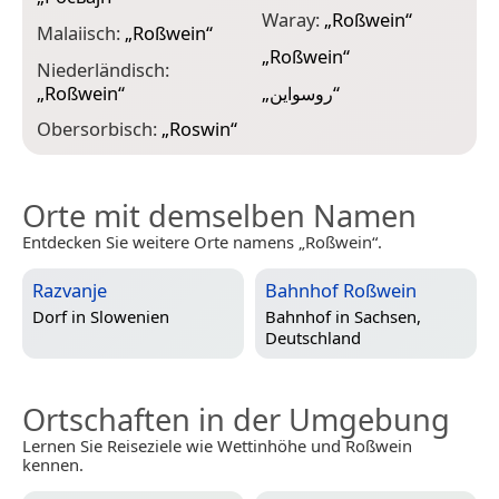
Waray:
„
Roßwein
“
Malaiisch:
„
Roßwein
“
„
Roßwein
“
Niederländisch:
„
Roßwein
“
„
روسواین
“
Obersorbisch:
„
Roswin
“
Orte mit demselben Namen
Entdecken Sie weitere Orte namens „Roßwein“.
Razvanje
Bahnhof Roßwein
Dorf in
Slowenien
Bahnhof in
Sachsen,
Deutschland
Ortschaften in der Umgebung
Lernen Sie Reiseziele wie Wettinhöhe und Roßwein
kennen.