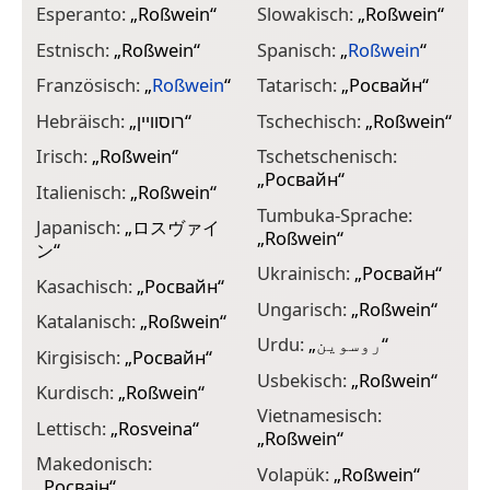
Esperanto:
„
Roßwein
“
Slowakisch:
„
Roßwein
“
Estnisch:
„
Roßwein
“
Spanisch:
„
Roßwein
“
Französisch:
„
Roßwein
“
Tatarisch:
„
Росвайн
“
Hebräisch:
„
רוסוויין
“
Tschechisch:
„
Roßwein
“
Irisch:
„
Roßwein
“
Tschetschenisch:
„
Росвайн
“
Italienisch:
„
Roßwein
“
Tumbuka-Sprache:
Japanisch:
„
ロスヴァイ
„
Roßwein
“
ン
“
Ukrainisch:
„
Росвайн
“
Kasachisch:
„
Росвайн
“
Ungarisch:
„
Roßwein
“
Katalanisch:
„
Roßwein
“
Urdu:
„
روسوین
“
Kirgisisch:
„
Росвайн
“
Usbekisch:
„
Roßwein
“
Kurdisch:
„
Roßwein
“
Vietnamesisch:
Lettisch:
„
Rosveina
“
„
Roßwein
“
Makedonisch:
Volapük:
„
Roßwein
“
„
Росвајн
“