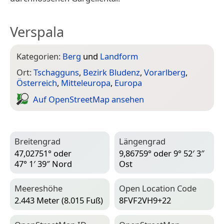
Verspala
Kategorien:
Berg
und
Landform
Ort:
Tschagguns
,
Bezirk Bludenz
,
Vorarlberg
,
Österreich
,
Mitteleuropa
,
Europa
Auf Open­Street­Map ansehen
Breitengrad
Längengrad
47,02751° oder
9,86759° oder 9° 52′ 3″
47° 1′ 39″ Nord
Ost
Meereshöhe
Open Location Code
2.443 Meter (8.015 Fuß)
8FVF2VH9+22