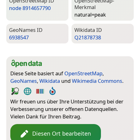
Open­Street­Map ID
Open­Street­Map-
Merkmal
node 8914657790
natural=­peak
Geo­Names ID
Wiki­data ID
6938547
Q21878738
Diese Seite basiert auf
OpenStreetMap
,
GeoNames
,
Wikidata
und
Wikimedia Commons
.
Wir freuen uns über Ihre Unterstützung bei der
Verbesserung unserer offenen Datenquellen.
Vielen Dank für Ihren Beitrag.
Diesen Ort bearbeiten