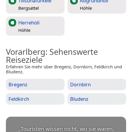
Tilisunafürkele
Abgrundhöli
Bergsattel
Höhle
Herrehöli
Höhle
Vorarlberg
: Sehenswerte
Reiseziele
Erfahren Sie mehr über Bregenz, Dornbirn, Feldkirch und
Bludenz.
Bregenz
Dornbirn
Feldkirch
Bludenz
„
Touristen wissen nicht, wo sie waren,