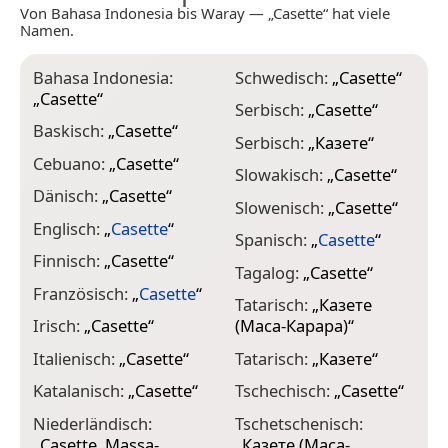
Von Bahasa Indonesia bis Waray — „Casette“ hat viele
Namen.
Bahasa Indonesia:
Schwedisch:
„
Casette
“
„
Casette
“
Serbisch:
„
Casette
“
Baskisch:
„
Casette
“
Serbisch:
„
Казете
“
Cebuano:
„
Casette
“
Slowakisch:
„
Casette
“
Dänisch:
„
Casette
“
Slowenisch:
„
Casette
“
Englisch:
„
Casette
“
Spanisch:
„
Casette
“
Finnisch:
„
Casette
“
Tagalog:
„
Casette
“
Französisch:
„
Casette
“
Tatarisch:
„
Казете
Irisch:
„
Casette
“
(Маса-Карара)
“
Italienisch:
„
Casette
“
Tatarisch:
„
Казете
“
Katalanisch:
„
Casette
“
Tschechisch:
„
Casette
“
Niederländisch:
Tschetschenisch:
„
Casette, Massa-
„
Казете (Маса-