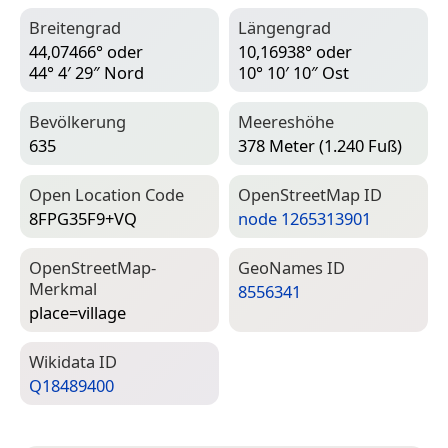
Breitengrad
Längengrad
44,07466° oder
10,16938° oder
44° 4′ 29″ Nord
10° 10′ 10″ Ost
Bevölkerung
Meereshöhe
635
378 Meter (1.240 Fuß)
Open Location Code
Open­Street­Map ID
8FPG35F9+VQ
node 1265313901
Open­Street­Map-
Geo­Names ID
Merkmal
8556341
place=­village
Wiki­data ID
Q18489400