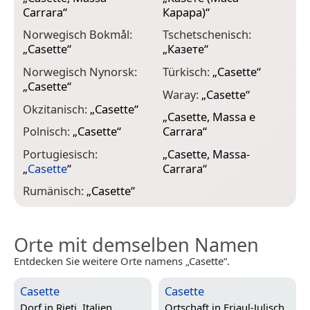
Carrara
“
Карара)
“
Norwegisch Bokmål:
Tschetschenisch:
„
Casette
“
„
Казете
“
Norwegisch Nynorsk:
Türkisch:
„
Casette
“
„
Casette
“
Waray:
„
Casette
“
Okzitanisch:
„
Casette
“
„
Casette, Massa e
Polnisch:
„
Casette
“
Carrara
“
Portugiesisch:
„
Casette, Massa-
„
Casette
“
Carrara
“
Rumänisch:
„
Casette
“
Orte mit demselben Namen
Entdecken Sie weitere Orte namens „Casette“.
Casette
Casette
Dorf in
Rieti, Italien
Ortschaft in
Friaul-Julisch