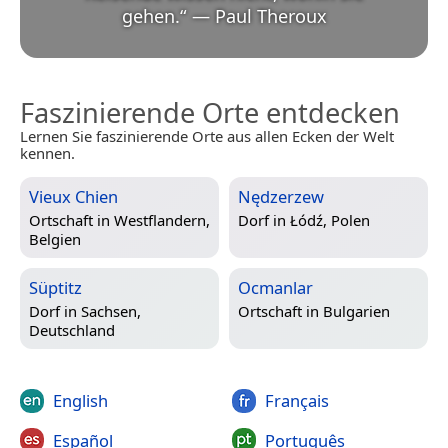
gehen.
“
—
Paul Theroux
Faszinierende Orte entdecken
Lernen Sie faszinierende Orte aus allen Ecken der Welt
kennen.
Vieux Chien
Nędzerzew
Ortschaft in
Westflandern,
Dorf in
Łódź, Polen
Belgien
Süptitz
Ocmanlar
Dorf in
Sachsen,
Ortschaft in
Bulgarien
Deutschland
English
Français
Español
Português