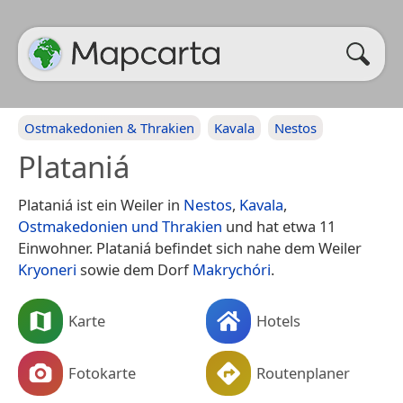
Ostmakedonien & Thrakien
Kavala
Nestos
Plataniá
Plataniá ist ein Weiler in
Nestos
,
Kavala
,
Ostmakedonien und Thrakien
und hat etwa 11
Einwohner. Plataniá befindet sich nahe dem Weiler
Kryoneri
sowie dem Dorf
Makrychóri
.
Karte
Hotels
Fotokarte
Routenplaner