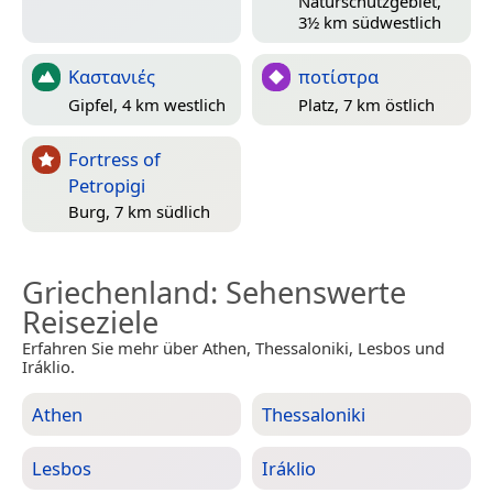
Naturschutzgebiet,
3½ km südwestlich
Καστανιές
ποτίστρα
Gipfel, 4 km westlich
Platz, 7 km östlich
Fortress of
Petropigi
Burg, 7 km südlich
Griechenland
: Sehenswerte
Reiseziele
Erfahren Sie mehr über Athen, Thessaloniki, Lesbos und
Iráklio.
Athen
Thessaloniki
Lesbos
Iráklio