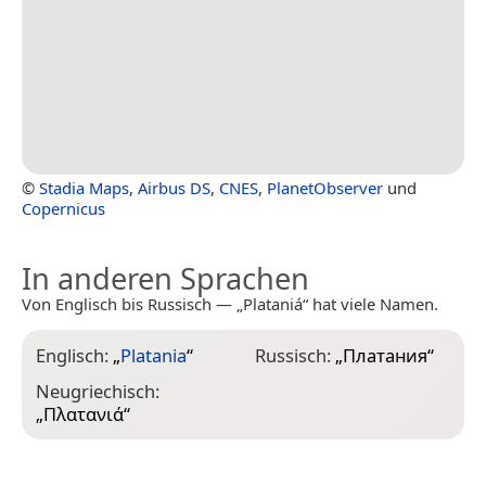
©
Stadia Maps
,
Airbus DS
,
CNES
,
PlanetObserver
und
Copernicus
In anderen Sprachen
Von Englisch bis Russisch — „Plataniá“ hat viele Namen.
Englisch:
„
Platania
“
Russisch:
„
Платания
“
Neugriechisch:
„
Πλατανιά
“