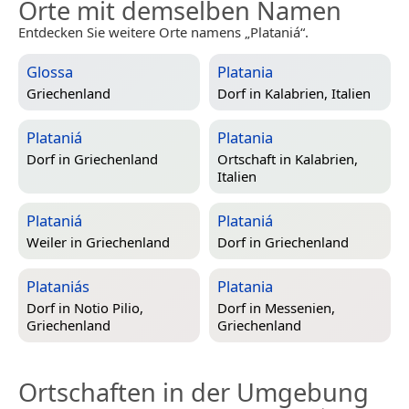
Orte mit demselben Namen
Entdecken Sie weitere Orte namens „Plataniá“.
Glossa
Platania
Griechenland
Dorf in
Kalabrien, Italien
Plataniá
Platania
Dorf in
Griechenland
Ortschaft in
Kalabrien,
Italien
Plataniá
Plataniá
Weiler in
Griechenland
Dorf in
Griechenland
Plataniás
Platania
Dorf in
Notio Pilio,
Dorf in
Messenien,
Griechenland
Griechenland
Ortschaften in der Umgebung