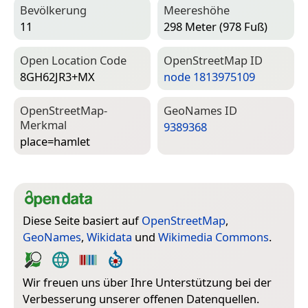
Bevölkerung
Meereshöhe
11
298 Meter (978 Fuß)
Open Location Code
Open­Street­Map ID
8GH62JR3+MX
node 1813975109
Open­Street­Map-
Geo­Names ID
Merkmal
9389368
place=­hamlet
Diese Seite basiert auf
OpenStreetMap
,
GeoNames
,
Wikidata
und
Wikimedia Commons
.
Wir freuen uns über Ihre Unterstützung bei der
Verbesserung unserer offenen Datenquellen.