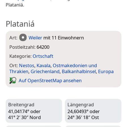
Plataniá.
Plataniá
Art:
Weiler
mit 11 Einwohnern
Postleitzahl:
64200
Kategorie:
Ortschaft
Ort:
Nestos
,
Kavala
,
Ostmakedonien und
Thrakien
,
Griechenland
,
Balkanhalbinsel
,
Europa
Auf Open­Street­Map ansehen
Breitengrad
Längengrad
41,04174° oder
24,60493° oder
41° 2′ 30″ Nord
24° 36′ 18″ Ost