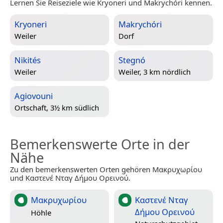
Lernen Sie Reiseziele wie Kryoneri und Makrychóri kennen.
Kryoneri
Makrychóri
Weiler
Dorf
Nikités
Stegnó
Weiler
Weiler, 3 km nördlich
Agiovouni
Ortschaft, 3½ km südlich
Bemerkenswerte Orte in der
Nähe
Zu den bemerkenswerten Orten gehören Μακρυχωρίου
und Καστενέ Νταγ Δήμου Ορεινού.
Μακρυχωρίου
Καστενέ Νταγ
Δήμου Ορεινού
Höhle