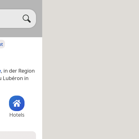
pt
e
, in der Region
u Lubéron in
Hotels