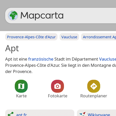
Provence-Alpes-Côte d’Azur
Vaucluse
Arrondissement A
Apt
Apt ist eine
französische
Stadt im Département
Vauclus
Provence-Alpes-Côte d'Azur. Sie liegt in den Montagne d
der Provence.
Karte
Fotokarte
Routenplaner
apt.fr
Wikivoyage