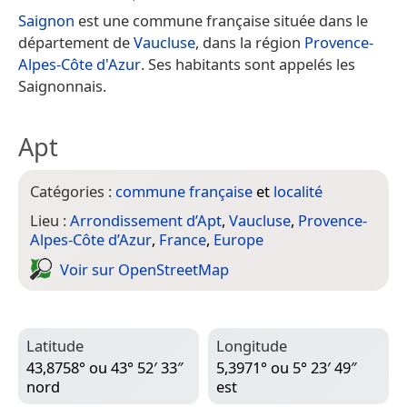
Saignon
est une commune française située dans le
département de
Vaucluse
, dans la région
Provence-
Alpes-Côte d'Azur
. Ses habitants sont appelés les
Saignonnais.
Apt
Catégories :
commune française
et
localité
Lieu :
Arrondissement d’Apt
,
Vaucluse
,
Provence-
Alpes-Côte d’Azur
,
France
,
Europe
Voir sur Open­Street­Map
Latitude
Longitude
43,8758° ou 43° 52′ 33″
5,3971° ou 5° 23′ 49″
nord
est