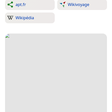
apt.fr
Wikivoyage
Wikipédia