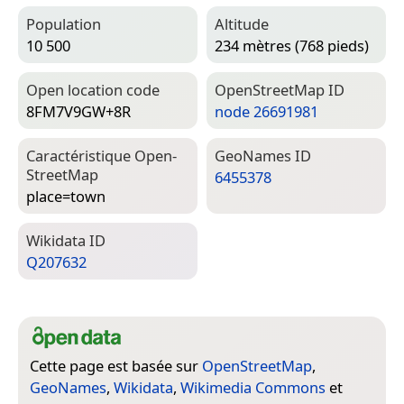
Population
Altitude
10 500
234 mètres (768 pieds)
Open location code
Open­Street­Map ID
8FM7V9GW+8R
node 26691981
Caractéristique Open­
Geo­Names ID
Street­Map
6455378
place=­town
Wiki­data ID
Q207632
Cette page est basée sur
OpenStreetMap
,
GeoNames
,
Wikidata
,
Wikimedia Commons
et