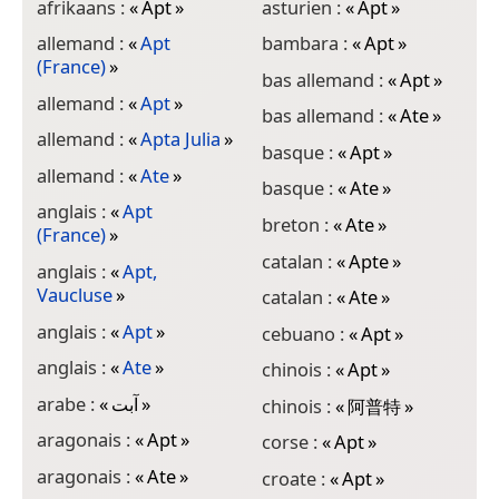
afrikaans :
«
Apt
»
asturien :
«
Apt
»
d
allemand :
«
Apt
bambara :
«
Apt
»
é
(France)
»
bas allemand :
«
Apt
»
e
allemand :
«
Apt
»
bas allemand :
«
Ate
»
e
allemand :
«
Apta Julia
»
basque :
«
Apt
»
e
allemand :
«
Ate
»
basque :
«
Ate
»
e
anglais :
«
Apt
J
breton :
«
Ate
»
(France)
»
e
catalan :
«
Apte
»
anglais :
«
Apt,
e
Vaucluse
»
catalan :
«
Ate
»
e
anglais :
«
Apt
»
cebuano :
«
Apt
»
f
anglais :
«
Ate
»
chinois :
«
Apt
»
f
arabe :
«
آبت
»
chinois :
«
阿普特
»
f
aragonais :
«
Apt
»
corse :
«
Apt
»
g
aragonais :
«
Ate
»
croate :
«
Apt
»