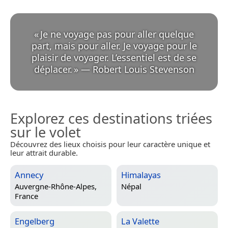
«
Je ne voyage pas pour aller quelque
part, mais pour aller. Je voyage pour le
plaisir de voyager. L’essentiel est de se
déplacer.
»
—
Robert Louis Stevenson
Explorez ces destinations triées
sur le volet
Découvrez des lieux choisis pour leur caractère unique et
leur attrait durable.
Annecy
Himalayas
Auvergne-Rhône-Alpes,
Népal
France
Engelberg
La Valette