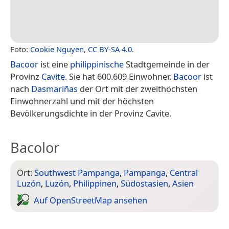
Foto:
Cookie Nguyen
,
CC BY-SA 4.0
.
Bacoor
ist eine
philippinische
Stadtgemeinde in der
Provinz
Cavite
. Sie hat 600.609 Einwohner.
Bacoor
ist
nach
Dasmariñas
der Ort mit der zweithöchsten
Einwohnerzahl und mit der höchsten
Bevölkerungsdichte in der Provinz Cavite.
Bacolor
Ort:
Southwest Pampanga
,
Pampanga
,
Central
Luzón
,
Luzón
,
Philippinen
,
Südostasien
,
Asien
Auf Open­Street­Map ansehen