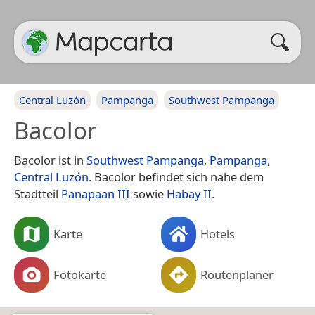
Central Luzón
Pampanga
Southwest Pampanga
Bacolor
Bacolor ist in
Southwest Pampanga
,
Pampanga
,
Central Luzón
. Bacolor befindet sich nahe dem
Stadtteil
Panapaan III
sowie
Habay II
.
Karte
Hotels
Fotokarte
Routenplaner