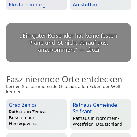
Klosterneuburg
Amstetten
„
Ein guter Reisender hat keine festen
Pläne und ist nicht darauf aus,
anzukommen.
“
—
Lǎozǐ
Faszinierende Orte entdecken
Lernen Sie faszinierende Orte aus allen Ecken der Welt
kennen.
Grad Zenica
Rathaus Gemeinde
Selfkant
Rathaus in
Zenica,
Bosnien und
Rathaus in
Nordrhein-
Herzegowina
Westfalen, Deutschland