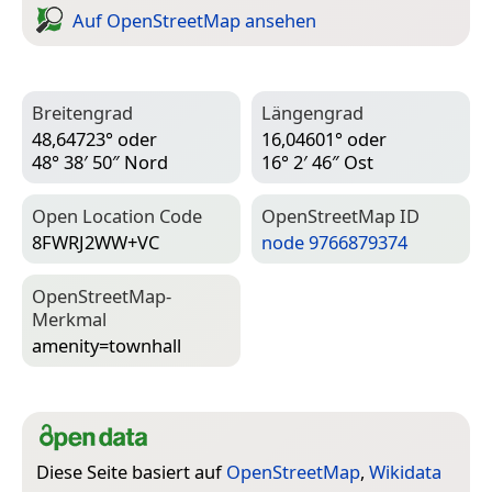
Auf Open­Street­Map ansehen
Breitengrad
Längengrad
48,64723° oder
16,04601° oder
48° 38′ 50″ Nord
16° 2′ 46″ Ost
Open Location Code
Open­Street­Map ID
8FWRJ2WW+VC
node 9766879374
Open­Street­Map-
Merkmal
amenity=­townhall
Diese Seite basiert auf
OpenStreetMap
,
Wikidata