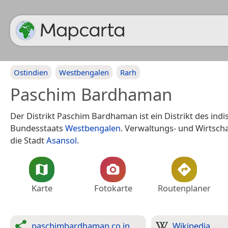
Ostindien
Westbengalen
Rarh
Paschim Bardhaman
Der Distrikt Paschim Bardhaman ist ein Distrikt des ind
Bundesstaats
Westbengalen
. Verwaltungs- und Wirtsch
die Stadt
Asansol
.
Karte
Fotokarte
Routenplaner
paschimbardhaman.co.in
Wikipedia