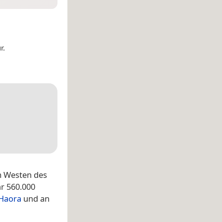
r.
 Westen des
hr 560.000
Haora
und an