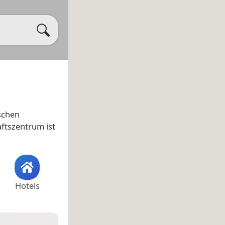
ischen
aftszentrum ist
Hotels