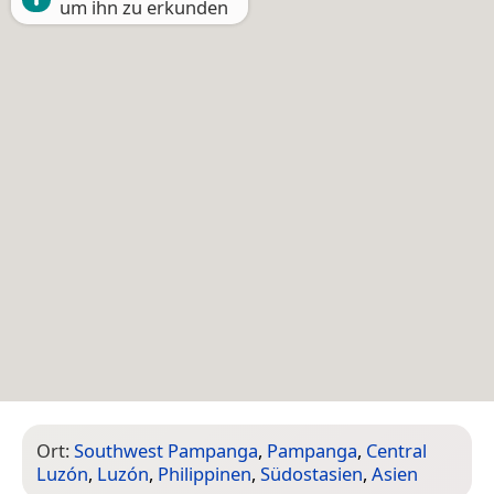
um ihn zu erkunden
Ort:
Southwest Pampanga
,
Pampanga
,
Central
Luzón
,
Luzón
,
Philippinen
,
Südostasien
,
Asien