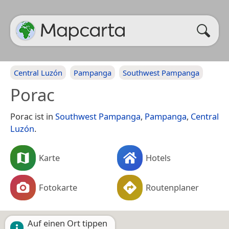
Central Luzón
Pampanga
Southwest Pampanga
Porac
Porac ist in
Southwest Pampanga
,
Pampanga
,
Central
Luzón
.
Karte
Hotels
Fotokarte
Routenplaner
Auf einen Ort tippen