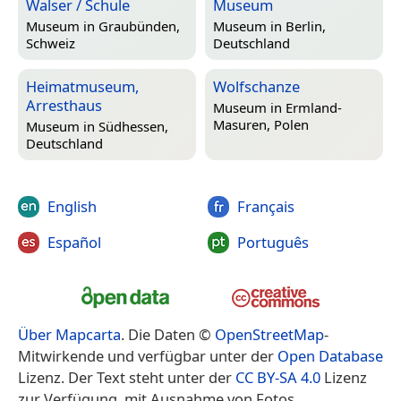
Walser / Schule
Museum
Museum in
Graubünden,
Museum in
Berlin,
Schweiz
Deutschland
Heimatmuseum,
Wolfschanze
Arresthaus
Museum in
Ermland-
Masuren, Polen
Museum in
Südhessen,
Deutschland
English
Français
Español
Português
Über Mapcarta
. Die Daten ©
OpenStreetMap
-
Mitwirkende und verfügbar unter der
Open Database
Lizenz. Der Text steht unter der
CC BY-SA 4.0
Lizenz
zur Verfügung, mit Ausnahme von Fotos,