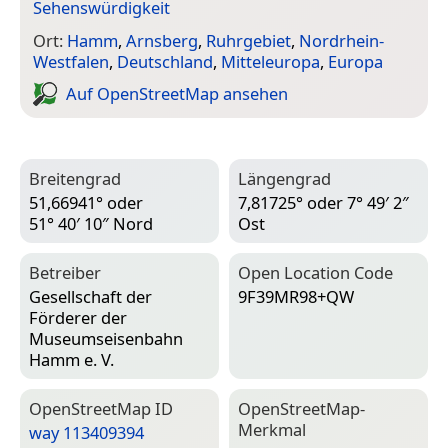
Sehenswürdigkeit
Ort:
Hamm
,
Arnsberg
,
Ruhrgebiet
,
Nordrhein-
Westfalen
,
Deutschland
,
Mitteleuropa
,
Europa
Auf Open­Street­Map ansehen
Breitengrad
Längengrad
51,66941° oder
7,81725° oder 7° 49′ 2″
51° 40′ 10″ Nord
Ost
Betreiber
Open Location Code
Gesellschaft der
9F39MR98+QW
Förderer der
Museumseisenbahn
Hamm e. V.
Open­Street­Map ID
Open­Street­Map-
Merkmal
way 113409394