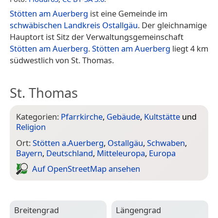
Stötten am Auerberg
ist eine Gemeinde im
schwäbischen
Landkreis Ostallgäu
. Der gleichnamige
Hauptort ist Sitz der Verwaltungsgemeinschaft
Stötten am Auerberg
.
Stötten am Auerberg
liegt 4 km
südwestlich von St. Thomas.
St. Thomas
Kategorien:
Pfarrkirche
,
Gebäude
,
Kultstätte
und
Religion
Ort:
Stötten a.Auerberg
,
Ostallgäu
,
Schwaben
,
Bayern
,
Deutschland
,
Mitteleuropa
,
Europa
Auf Open­Street­Map ansehen
Breitengrad
Längengrad