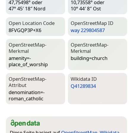
47,75498° oder
10,73558° oder
47° 45′ 18″ Nord
10° 44′ 8″ Ost
Open Location Code
Open­Street­Map ID
8FVGQP3P+X6
way 229804587
Open­Street­Map-
Open­Street­Map-
Merkmal
Merkmal
amenity=­
building=­church
place_of_worship
Open­Street­Map-
Wiki­data ID
Attribut
Q41289834
denomination=­
roman_catholic
Diese Seite basiert auf
OpenStreetMap
,
Wikidata
,