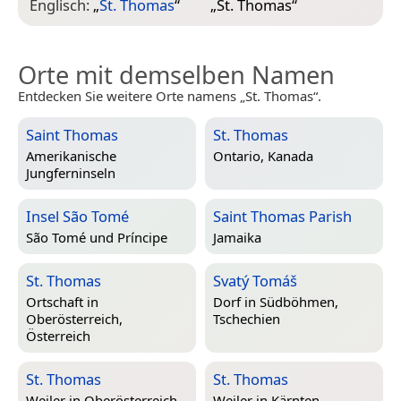
Englisch:
„
St. Thomas
“
„
St. Thomas
“
Orte mit demselben Namen
Entdecken Sie weitere Orte namens „St. Thomas“.
Saint Thomas
St. Thomas
Amerikanische
Ontario, Kanada
Jungferninseln
Insel São Tomé
Saint Thomas Parish
São Tomé und Príncipe
Jamaika
St. Thomas
Svatý Tomáš
Ortschaft in
Dorf in
Südböhmen,
Oberösterreich,
Tschechien
Österreich
St. Thomas
St. Thomas
Weiler in
Oberösterreich,
Weiler in
Kärnten,