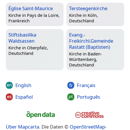
Église Saint-Maurice
Tersteegenkirche
Kirche in
Pays de la Loire,
Kirche in
Köln,
Frankreich
Deutschland
Stiftsbasilika
Evang.-
Waldsassen
Freikirchl.Gemeinde
Rastatt (Baptisten)
Kirche in
Oberpfalz,
Deutschland
Kirche in
Baden-
Württemberg,
Deutschland
English
Français
Español
Português
Über Mapcarta
. Die Daten ©
OpenStreetMap
-