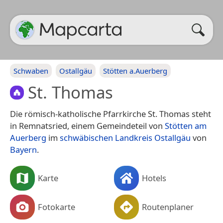
Schwaben
Ostallgäu
Stötten a.Auerberg
St. Thomas
Die römisch-katholische Pfarrkirche St. Thomas steht
in Remnatsried, einem Gemeindeteil von
Stötten am
Auerberg
im
schwäbischen
Landkreis Ostallgäu
von
Bayern
.
Karte
Hotels
Fotokarte
Routenplaner