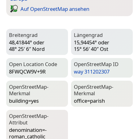
Auf Open­Street­Map ansehen
Breitengrad
Längengrad
48,41844° oder
15,94454° oder
48° 25′ 6″ Nord
15° 56′ 40″ Ost
Open Location Code
Open­Street­Map ID
8FWQCW9V+9R
way 311202307
Open­Street­Map-
Open­Street­Map-
Merkmal
Merkmal
building=­yes
office=­parish
Open­Street­Map-
Attribut
denomination=­
roman_catholic