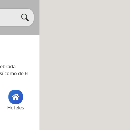
uebrada
así como de
El
Hoteles