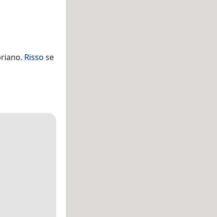
oriano.
Risso
se