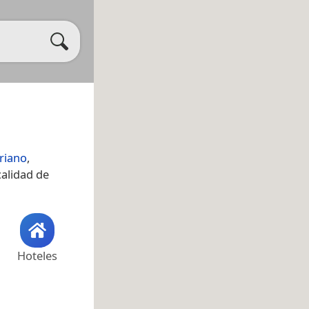
riano
,
calidad de
Hoteles