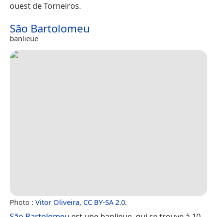
ouest de Torneiros.
São Bartolomeu
banlieue
Photo :
Vitor Oliveira
,
CC BY-SA 2.0
.
São Bartolomeu
est une banlieue, qui se trouve à 10