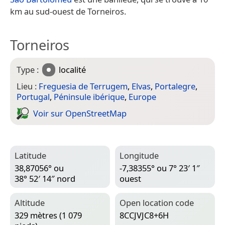
km au sud-ouest de Torneiros.
Torneiros
Type :
localité
Lieu :
Freguesia de Terrugem
,
Elvas
,
Portalegre
,
Portugal
,
Péninsule ibérique
,
Europe
Voir sur Open­Street­Map
Latitude
Longitude
38,87056° ou
-7,38355° ou 7° 23′ 1″
38° 52′ 14″ nord
ouest
Altitude
Open location code
329 mètres (1 079
8CCJVJC8+6H