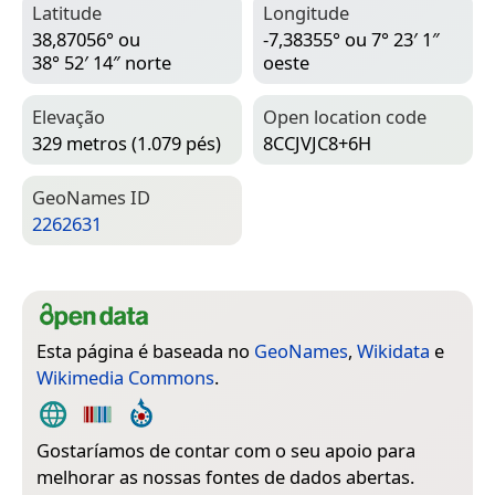
Latitude
Longitude
38,87056° ou
-7,38355° ou 7° 23′ 1″
38° 52′ 14″ norte
oeste
Elevação
Open location code
329 metros (1.079 pés)
8CCJVJC8+6H
Geo­Names ID
2262631
Esta página é baseada no
GeoNames
,
Wikidata
e
Wikimedia Commons
.
Gostaríamos de contar com o seu apoio para
melhorar as nossas fontes de dados abertas.